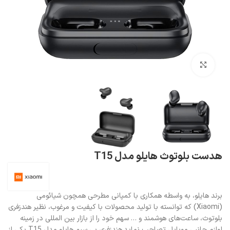
بزرگنمایی تصویر
هدست بلوتوث هایلو مدل T15
برند هایلو، به واسطه همکاری با کمپانی مطرحی همچون شیائومی
(Xiaomi) که توانسته با تولید محصولات با کیفیت و مرغوب، نظیر هندزفری
بلوتوث، ساعت‌های هوشمند و … سهم خود را از بازار بین المللی در زمینه
لوازم جانبی موبایل تصاحب نماید.هندزفری بی سیم هایلو مدل T15 یکی از