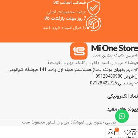
ضمانت اصالت کالا
پروژکتور را به شما پیشنهاد می
کنیم.
عرضه محصولات اصلی
7 روز مهلت بازگشت کالا
با خیال آسوده خرید کنید
فروشگاه می وان استور (اخرین کلیک=بهترین قیمت)
ادرس:تهران پونک پاساژ همیلاسنتر طبقه اول واحد 141 فروشگاه شیائومی
فروش:09120480980
پشتیبانی:02128422725
نماد الکترونیکی
پیوند های مفید
تمامی حقوق برای فروشگاه می وان استور محفوظ است
0