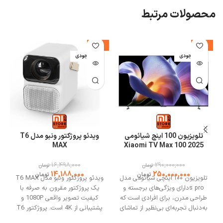
محصولات مرتبط
%
-14%
-14%
اتمام موجودی
اتمام موجودی
ا
تلویزیون 100 اینچ شیائومی
ویدئو پروژکتور ونبو مدل T6
MAX
2025 Xiaomi TV Max 100
16,498,000
290,000,000
ب
تومان
تومان
14,188,000
250,000,000
تومان
تومان
تلویزیون ۱۰۰ اینچی شیائومی مدل
ویدئو پروژکتور ونبو مدل T6 MAX
s proدارای ویژگی‌های برجسته و
یک پروژکتور مقرون به صرفه با
طراحی مدرن، برای افرادی است که
کیفیت تصویر واقعی 1080P و
به‌دنبال تجربه‌ای بی‌نظیر از تماشای
پشتیبانی از 4K است. پروژکتور T6
تلویزیون با امکانات پیشرفته
MAX یک پروژکتور سینمایی با