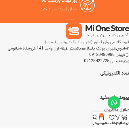
7 روز مهلت بازگشت کالا
با خیال آسوده خرید کنید
فروشگاه می وان استور (اخرین کلیک=بهترین قیمت)
ادرس:تهران پونک پاساژ همیلاسنتر طبقه اول واحد 141 فروشگاه شیائومی
فروش:09120480980
پشتیبانی:02128422725
نماد الکترونیکی
پیوند های مفید
حقوق مشتریان
رویه بازگشت کالا
0
شرایط استفاده
روشگاه
فیلترها
علاقه مندی
سبد خرید
حساب کاربری من
تماس با ما