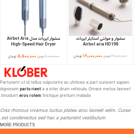
سشوار و مولتی استایلر ایربات
سشوار ایربات مدل Airbot Aria
High-Speed Hair Dryer
Airbot aria HD198
HD018
18,000,000
19,000,000
5,500,000
6,000,000
تومان
تومان
تومان
تومان
Parturient ut id tellus vulputatre ac ultrlices a part ouriesnt sapien
dignissim
partu rient
a a inter drum vehicula. Ornare metus laoreet
tincidunt
eros rolem
tristique pretium malada.
Cras rhoncus vivamus luctus platea arcu laoreet selm. Curae
est condenectus sed hac a parturient vestibulum.
MORE PRODUCTS