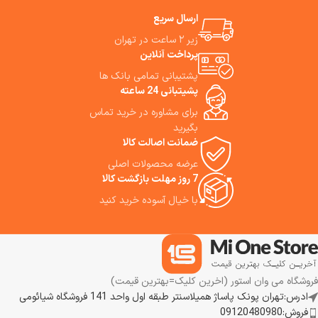
ارسال سریع
زیر ۲ ساعت در تهران
پرداخت آنلاین
پشتیبانی تمامی بانک ها
پشیتبانی 24 ساعته
برای مشاوره در خرید تماس
بگیرید
ضمانت اصالت کالا
عرضه محصولات اصلی
7 روز مهلت بازگشت کالا
با خیال آسوده خرید کنید
فروشگاه می وان استور (اخرین کلیک=بهترین قیمت)
ادرس:تهران پونک پاساژ همیلاسنتر طبقه اول واحد 141 فروشگاه شیائومی
فروش:09120480980