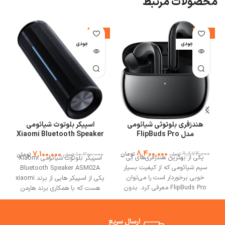
محصولات مرتبط
%
-31%
-15%
اتمام موجودی
اتمام موجودی
ا
هندزفری بلوتوثی شیائومی
اسپیکر بلوتوث شیائومی
مدل FlipBuds Pro
Xiaomi Bluetooth Speaker
ASM02A توان 40 وات
8,400,000
9,874,000
7,100,000
10,300,000
تومان
تومان
تومان
تومان
یکی از بهترین هندزفری‌های بی
اسپیکر بلوتوث شیائومی Xiaomi
سیم شیائومی که از کیفیت بسیار
Bluetooth Speaker ASM02A
خوبی برخوردار است را می‌توان
یکی از اسپیکر هایی از برند xiaomi
FlipBuds Pro معرفی کرد. بدون
هست که با همکاری برند هارمن
تردید می‌توان این هندزفری بیسیم
تهیه و توزیع شده است در ادامه به
شیائومی را به عنوان یک رقیب
بررسی این نمونه در سایت می وان
جدی برای محصولات مشابه شرکت
استور می پردازیم
ارسال سریع