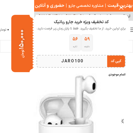
بهترین قیمت
|
|
حضوری و آنلاین
مشاوره تخصصی جارو
ارسال سریع ( با هماهنگی )
۰۹۱۲۰۴۸۰۹۸۰
|
۰۹۱۲۱۵۴۰۲۴۷
کد تخفیف ویژه خرید جارو رباتیک
0
برای اولین خرید، از ما تخفیف بگیرید. فقط تا پایان زمان زیر فرصت دارید:
منو
0
تومان
۱۵۰,۰۰۰
۵۵
۵۹
دقیقه
ثانیه
خانه
صوتی تصویری
هدفون و هدست
تومان
JARO100
کپی کد
-12%
اتمام موجودی