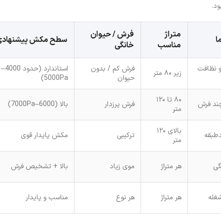
ود.
متراژ
فرش / حیوان
ا
سطح مکش پیشنهادی
مناسب
خانگی
و نظافت
فرش کم / بدون
استاندارد (حدود 4000–
زیر ۸۰ متر
حیوان
5000Pa)
۸۰ تا ۱۲۰
چند فرش
فرش پرزدار
بالا (6000–7000Pa)
متر
بالای ۱۲۰
دطبقه
ترکیبی
مکش پایدار قوی
متر
گی
هر متراژ
موی زیاد
بالا + تشخیص فرش
غله
هر متراژ
هر نوع
مناسب و پایدار