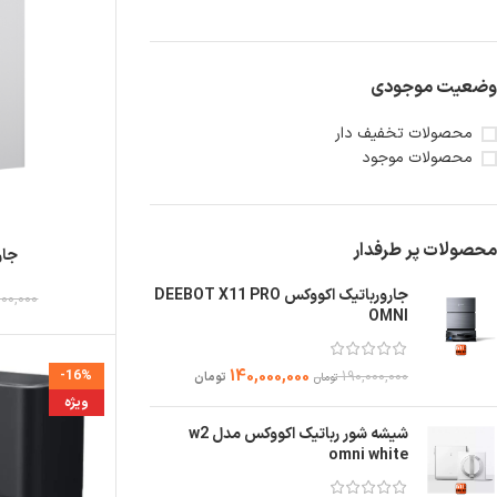
وضعیت موجودی
محصولات تخفیف دار
محصولات موجود
محصولات پر طرفدار
جارو
جارورباتیک اکووکس DEEBOT X11 PRO
000,000
OMNI
140,000,000
190,000,000
-16%
تومان
تومان
ویژه
شیشه شور رباتیک اکووکس مدل w2
omni white