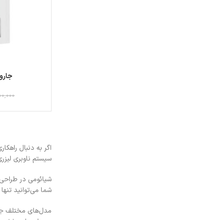
جارو ر
00,000
اگر به دنبال راهکا
سیستم ناوبری لیزر
شما می‌توانید تنها