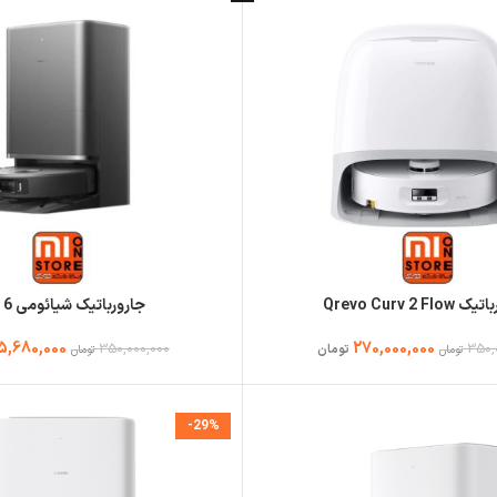
Qrevo Curv 2 Fl
جارورباتیک شیائومی 6 Max
5,680,000
270,000,000
350,000,000
350,
تومان
تومان
تومان
-29%