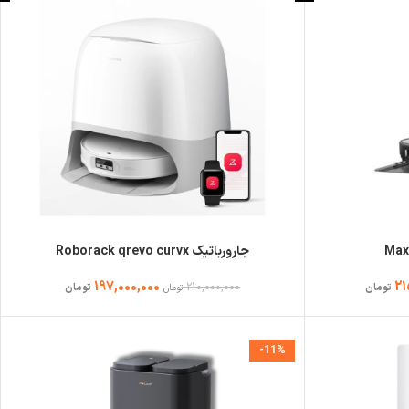
جارورباتیک Roborack qrevo curvx
197,000,000
21
210,000,000
تومان
تومان
تومان
-11%