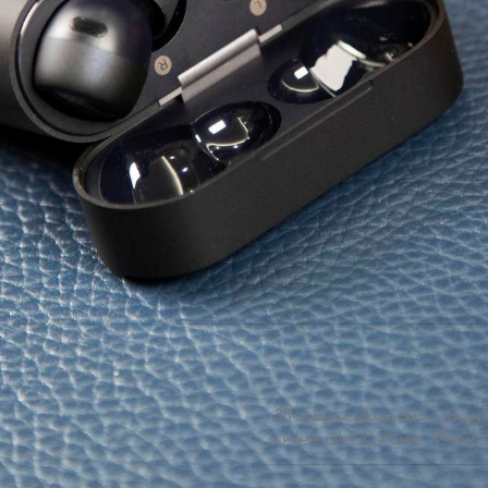
.درایور 12 میلی متری .حذف نویز فعال ANC .مجهز به کامپوزیت کریستال .حذف صدای محیط تا 35