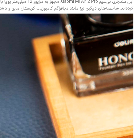
این هندزفری بی‌سیم o
کرده‌اند. شاخصه‌های دیگری نیز مانند دیافراگم کامپوزیت کریستال مایع و داشتن کدک‌های صوتی پیشرفته LHDC و AAC درون 