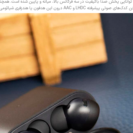
Xiaomi Mi Air 2 Pr مجهز به درایور 12 میلی‌متر پویا با توانایی پخش صدا باکیفیت در سه فرکانس بالا، می
این هدفون یا هندزفری شیائومی دیده می‌شود.