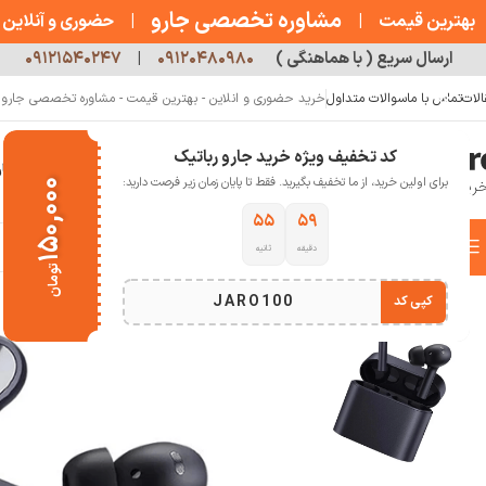
مشاوره تخصصی جارو
بهترین قیمت
|
|
حضوری و آنلاین
ارسال سریع ( با هماهنگی )
۰۹۱۲۰۴۸۰۹۸۰
|
۰۹۱۲۱۵۴۰۲۴۷
الات
تماس با ما
سوالات متداول
خرید حضوری و انلاین - بهترین قیمت - مشاوره تخصصی جارو رب
کد تخفیف ویژه خرید جارو رباتیک
خانه
فروشگاه
جارو رباتیک
مقالات
دربار
برای اولین خرید، از ما تخفیف بگیرید. فقط تا پایان زمان زیر فرصت دارید:
۱۵۰,۰۰۰
۵۳
۵۹
دسته بندی کالاها
دقیقه
ثانیه
خانه
صوتی تصویری
هدفون و هدست
هندزفری بلوتوث شیائومی Mi Air 2 Pro
تومان
انتخاب دسته بندی
JARO100
کپی کد
اتمام موجودی