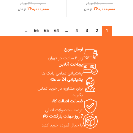
391,000,000
350,000,000
تومان
تومان
260,000,000
260,000,000
تومان
تومان
→
66
65
64
…
4
3
2
1
ارسال سریع
زیر ۲ ساعت در تهران
پرداخت آنلاین
پشتیبانی تمامی بانک ها
پشیتبانی 24 ساعته
برای مشاوره در خرید تماس
بگیرید
ضمانت اصالت کالا
عرضه محصولات اصلی
7 روز مهلت بازگشت کالا
با خیال آسوده خرید کنید