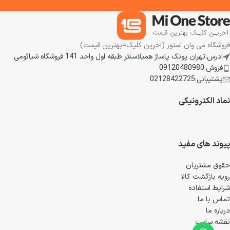
فروشگاه می وان استور (اخرین کلیک=بهترین قیمت)
ادرس:تهران پونک پاساژ همیلاسنتر طبقه اول واحد 141 فروشگاه شیائومی
فروش:09120480980
پشتیبانی:02128422725
نماد الکترونیکی
پیوند های مفید
حقوق مشتریان
رویه بازگشت کالا
شرایط استفاده
تماس با ما
درباره ما
نقشه سایت