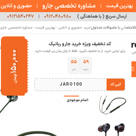
مشاوره تخصصی جارو
بهترین قیمت
|
|
حضوری و آنلاین
ارسال سریع ( با هماهنگی )
۰۹۱۲۰۴۸۰۹۸۰
|
۰۹۱۲۱۵۴۰۲۴۷
الات
تماس با ما
سوالات متداول
خرید حضوری و انلاین - بهترین قیمت - مشاوره تخصصی جارو رب
کد تخفیف ویژه خرید جارو رباتیک
خانه
فروشگاه
جارو رباتیک
مقالات
دربار
برای اولین خرید، از ما تخفیف بگیرید. فقط تا پایان زمان زیر فرصت دارید:
۱۵۰,۰۰۰
۵۴
۵۹
دسته بندی کالاها
دقیقه
ثانیه
خانه
صوتی تصویری
هدفون و هدست
هدفون بی سیم وان پلاس مدل Bullets Wireless Z
تومان
انتخاب دسته بندی
JARO100
کپی کد
-11%
اتمام موجودی