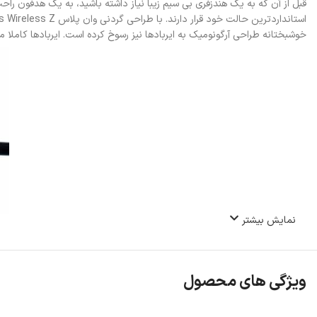
استانداردترین حالت خود قرار دارند. با طراحی گردنی وان پلاس Bullets Wireless Z نگران سقوط ایرفون‌ها یا مفقود شدن آن‌ها نباشید.
خوشبختانه طراحی آرگونومیک به ایربادها نیز رسوخ کرده است. ایربادها کاملا متناسب با کانال گوش ساخته 
نمایش بیشتر
ویژگی های محصول