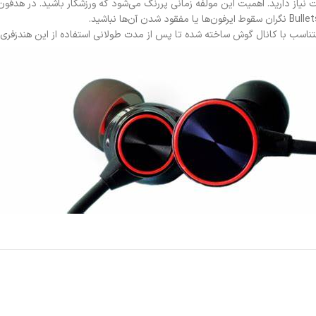
شده تا پس از مدت طولانی استفاده از این هندزفری بی سیم Bullets Wireless Z، احساس آزردگی یا سنگینی ندا