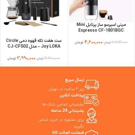
مینی اسپرسو ساز پرتابل Mini
Espresso CF-1801BGC
ست هفت تکه قهوه دمی Circle
4,600,000
6,974,000
تومان
تومان
Joy LOKA – مدل CJ-CFS02
3,990,000
4,980,000
تومان
تومان
ارسال سریع
زیر ۲ ساعت در تهران
پرداخت آنلاین
پشتیبانی تمامی بانک ها
پشیتبانی 24 ساعته
برای مشاوره در خرید تماس
بگیرید
ضمانت اصالت کالا