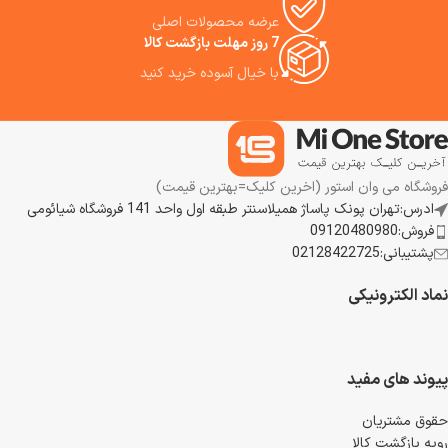
عرضه محصولات اصلی
7 روز مهلت بازگشت کالا
با خیال آسوده خرید کنید
فروشگاه می وان استور (اخرین کلیک=بهترین قیمت)
ادرس:تهران پونک پاساژ همیلاسنتر طبقه اول واحد 141 فروشگاه شیائومی
فروش:09120480980
پشتیبانی:02128422725
نماد الکترونیکی
پیوند های مفید
حقوق مشتریان
رویه بازگشت کالا