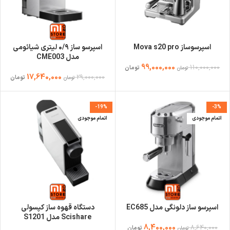
اسپرسوساز Mova s20 pro
اسپرسو ساز ۰/۹ لیتری شیائومی
مدل CME003
99,000,000
110,000,000
تومان
تومان
17,640,000
29,000,000
تومان
تومان
-19%
-3%
اتمام موجودی
اتمام موجودی
اسپرسو ساز دلونگی مدل EC685
دستگاه قهوه ساز کپسولی
Scishare مدل S1201
8,400,000
8,640,000
تومان
تومان