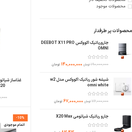
محصولات موجود
محصولات پر طرفدار
جارورباتیک اکووکس DEEBOT X11 PRO
OMNI
140,000,000
190,000,000
تومان
تومان
شیشه شور رباتیک اکووکس مدل w2
omni white
320
0,000
67,000,000
76,000,000
تومان
تومان
جارو رباتیک شیائومی X20 Max
-10%
اتمام موجودی