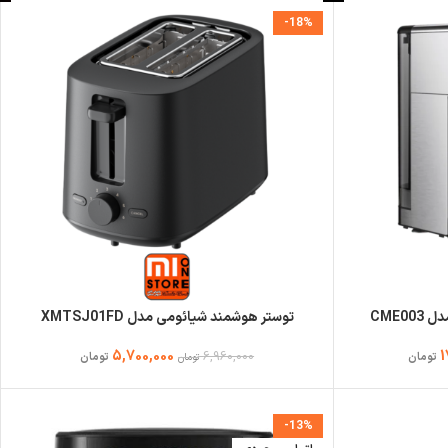
-18%
توستر هوشمند شیائومی مدل XMTSJ01FD
5,700,000
1
6,960,000
تومان
تومان
تومان
-13%