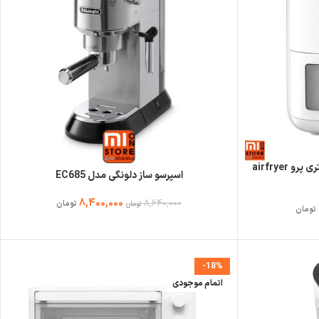
بررسی و قیمت هواپز شیائومی 4 لیتری پرو airfryer
اسپرسو ساز دلونگی مدل EC685
8,400,000
8,640,000
تومان
تومان
تومان
-18%
اتمام موجودی