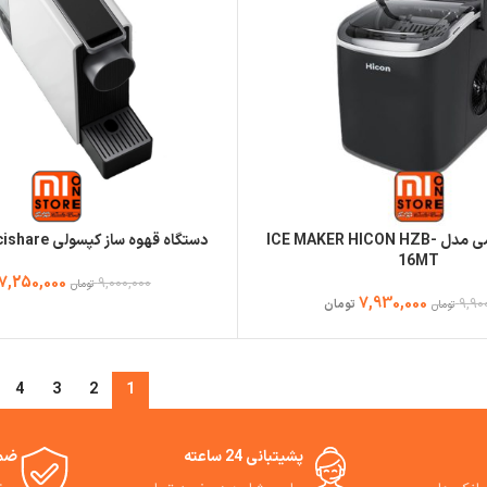
یخ ساز شیائومی مدل ICE MAKER HICON HZB-
دستگاه قهوه ساز کپسولی Scishare مدل S1201
16MT
7,250,000
9,000,000
تومان
7,930,000
9,90
تومان
تومان
4
3
2
1
پشیتبانی 24 ساعته
ضما