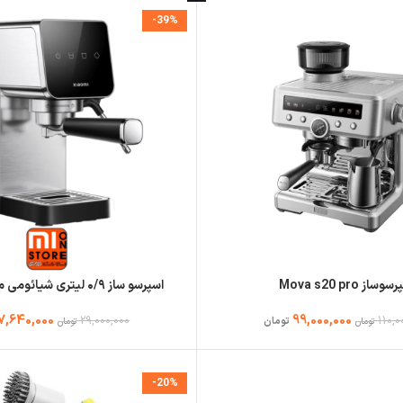
-39%
وساز Mova s20 pro
اسپرسو ساز ۰/۹ لیتری شیائومی مدل CME003
7,640,000
99,000,000
29,000,000
110,0
تومان
تومان
تومان
-20%