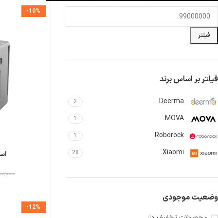
-10%
فیلتر
فیلتر بر اساس برند
Deerma
2
MOVA
1
Roborock
1
Xiaomi
28
اسپرس
00,000
وضعیت موجودی
-12%
محصولات تخفیف دار