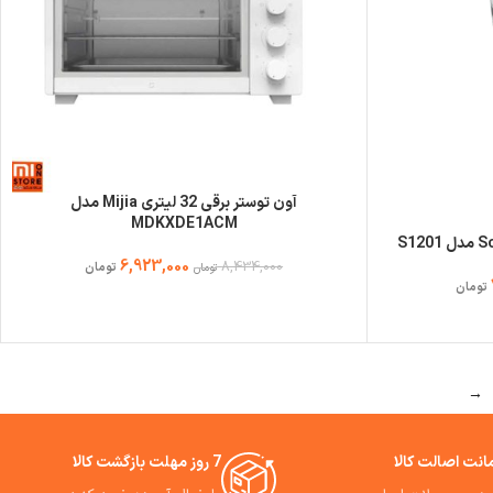
آون توستر برقی 32 لیتری Mijia مدل
MDKXDE1ACM
6,923,000
8,434,000
تومان
تومان
تومان
→
نت اصالت کالا
7 روز مهلت بازگشت کالا