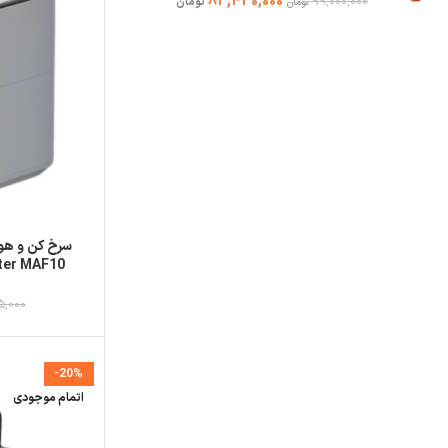
83,430,000
99,000,000
تومان
تومان
iter MAF10
5,000
-20%
اتمام موجودی