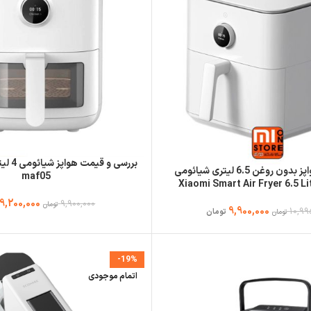
سرخ کن و هواپز بدون روغن 6.5 لیتری شیائومی
maf05
Xiaomi Smart Air Fryer 6.5 L
9,200,000
9,900,000
تومان
9,900,000
10,99
تومان
تومان
-19%
اتمام موجودی