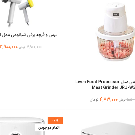
برس و فرچه برقی شیائومی مدل XL-DDQJS01
3,900,000
4,900,000
تومان
غذاساز شیائومی مدل Liven Food Processor
Meat Grinder JRJ-W
4,819,000
5,50
تومان
تومان
-7%
اتمام موجودی