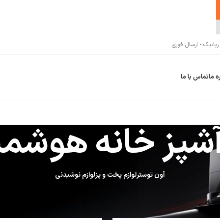
اتیک - ارسال فوری
ه ما
تماس با ما
شپز خانه هوشمن
آون توستر
لوازم پخت و پز
لوازم نوشیدنی
شمند