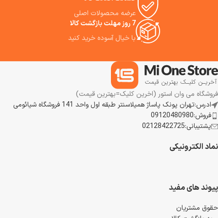
عرضه محصولات اصلی
7 روز مهلت بازگشت کالا
با خیال آسوده خرید کنید
فروشگاه می وان استور (اخرین کلیک=بهترین قیمت)
ادرس:تهران پونک پاساژ همیلاسنتر طبقه اول واحد 141 فروشگاه شیائومی
فروش:09120480980
پشتیبانی:02128422725
نماد الکترونیکی
پیوند های مفید
حقوق مشتریان