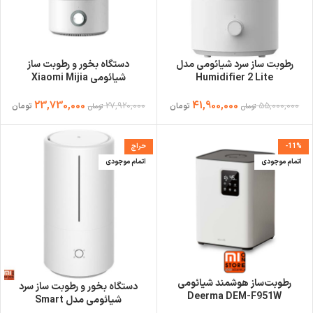
رطوبت ساز سرد شیائومی مدل
دستگاه بخور و رطوبت ساز
Humidifier 2 Lite
شیائومی Xiaomi Mijia
Humidifier MJJSQ02LX
MJJSQ06DY
23,730,000
41,900,000
27,920,000
55,000,000
تومان
تومان
تومان
تومان
-11%
حراج
اتمام موجودی
اتمام موجودی
رطوبت‌ساز هوشمند شیائومی
دستگاه بخور و رطوبت ساز سرد
Deerma DEM-F951W
شیائومی مدل Smart