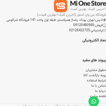
فروشگاه می وان استور (اخرین کلیک=بهترین قیمت)
ادرس:تهران پونک پاساژ همیلاسنتر طبقه اول واحد 141 فروشگاه شیائومی
فروش:09120480980
پشتیبانی:02128422725
نماد الکترونیکی
پیوند های مفید
حقوق مشتریان
رویه بازگشت کالا
شرایط استفاده
تماس با ما
درباره ما
نقشه سایت