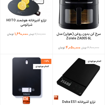
ترازو آشپزخانه هوشمند HOTO
شیائومی
1,690,000
سرخ کن بدون روغن (هواپز) مدل
2,100,000
تومان
تومان
Zolele ZA005 6L
4,050,000
4,900,000
تومان
تومان
اتمام موجودی
-16%
اتمام موجودی
ترازو آشپزخانه Duka ES1