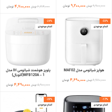
9,200,000
9,900,000
4,700,000
تومان
6,214,000
تومان
تومان
تومان
-24%
-33%
اتمام موجودی
اتمام موجودی
هواپز شیائومی مدل MAF02
پلوپز هوشمند شیائومی IH مدل
MFB120A – 1{گلوبال}
4,690,000
6,970,000
تومان
تومان
4,490,000
5,900,000
تومان
تومان
-20%
-17%
اتمام موجودی
اتمام موجودی