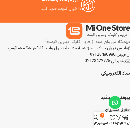
7 روز مهلت بازگشت کالا
با خیال آسوده خرید کنید
فروشگاه می وان استور (اخرین کلیک=بهترین قیمت)
ادرس:تهران پونک پاساژ همیلاسنتر طبقه اول واحد 141 فروشگاه شیائومی
فروش:09120480980
پشتیبانی:02128422725
نماد الکترونیکی
پیوند های مفید
حقوق مشتریان
0
رویه بازگشت کالا
شرایط استفاده
روشگاه
فیلترها
علاقه مندی
سبد خرید
حساب کاربری من
تماس با ما