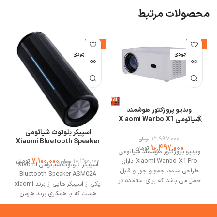
محصولات مرتبط
%
-31%
-25%
اتمام موجودی
اتمام موجودی
ا
ویدیو پروژکتور هوشمند
شیائومی Xiaomi Wanbo X1
Pro
اسپیکر بلوتوث شیائومی
13,997,000
تومان
Xiaomi Bluetooth Speaker
10,497,000
تومان
ASM02A توان 40 وات
ویدیو پروژکتور هوشمند شیائومی
7,100,000
ب
Xiaomi Wanbo X1 Pro دارای
10,300,000
تومان
تومان
اسپیکر بلوتوث شیائومی Xiaomi
طراحی ساده، جمع و جور و قابل
Bluetooth Speaker ASM02A
حمل می باشد که برای استفاده در
یکی از اسپیکر هایی از برند xiaomi
خانه مناسب است و شما می توانید
هست که با همکاری برند هارمن
به هر مکانی این دستگاه را حمل
تهیه و توزیع شده است در ادامه به
نماید. ویدیو پروژکتور هوشمندX1
بررسی این نمونه در سایت می وان