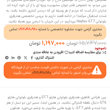
بین مردم، به خصوص قشر جوان محبوبیت ویژه ای را از آن خود کرده اند.
شایان ذکر است که مردم از هر وسیله ای که دردسر کمتری داشته باشد، به
شدت استقبال میکنند! در ادامه قصد داریم به بررسی تخصصی هندزفری
بلوتوثی Haylou GT7 بپردازیم؛ در این جریان با دیجی بروز همراه باشید.
مشتری گرامی جهت مشاوره تخصصی با شماره
۰۹۱۲۰۴۸۰۹۸۰
تماس
بگیرید
1,197,000
15,747,000
تومان
تومان
ناموجود
برای مقایسه اضافه کنید
افزودن به علاقه مندی
اشتراک گذاری:
مشتری گرامی در صورت داشتن قیمت مناسب تر از فروشگاه
می وان استور با شماره تماس
۰۹۱۲۰۴۸۰۹۸۰
تماس بگیرید
بین طراحی ظاهری هندزفری بلوتوثی هایلو GT7 و هندزفری بلوتوثی هایلو
GT6 دنبال نقطه اشتراکی نباشید. در همین ابتدا، مسیر این دو نسل از هم
جدا شده و ظاهر GT7، با زاویه هایی ملایم‌تر به چشم می‌خورد. هدفون