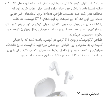
هایلو GT7 دارای کیس شارژی با زوایای منحنی است که ایربادهای In-Ear با
ساقه نسبتا بلند را داخل خود جای داده است. برای اغلب خریداران که
مخالف هدر رفت صدا هستند، طراحی In-Ear برای ایربادهای خبر خوبی
است. این ایربادها که بی شباهت به ایربادهای GT3 نیستند، به لطف
بالشتک های سیلیکونی به خوبی داخل مجرای گوش جاگیر می‌شوند و علاوه
بر جلوگیری از هدر رفت صدا، برای فعالیت فیزیکی (مثل ورزش) گزینه بدرد
بخوری محسوب می‌شوند.
طراحی آرگونومیک و وزن 3.9 گرمی هر گوشی، باعث شده که با خیالی
آسوده‌تر، به ستایش این طراحی بی نقص بپردازیم. کافیست سایز بالشتک
سیلیکونی مناسب خود را از داخل پکیج محصول انتخاب کنید و آن را روی
ایربادها نصب کنید تا از صدای باکیفیت این هدست، لذت ببرید.
نمایش بیشتر