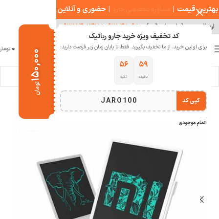
بهترین قیمت
|
|
حضوری و آنلاین
مشاوره تخصصی جارو
ارسال سریع ( با هماهنگی )
۰۹۱۲۰۴۸۰۹۸۰
|
۰۹۱۲۱۵۴۰۲۴۷
کد تخفیف ویژه خرید جارو رباتیک
0
برای اولین خرید، از ما تخفیف بگیرید. فقط تا پایان زمان زیر فرصت دارید:
منو
0
تومان
۱۵۰,۰۰۰
۵۵
۵۹
دقیقه
ثانیه
خانه
تجهیزات شبکه و کامپیوتر
کاغذ دیجیتال
تومان
JARO100
کپی کد
-6%
اتمام موجودی