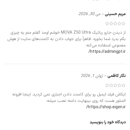
بررسی دقیق مشخصات فنی و قابلیت‌ها
مریم حسینی
–
می 30, 2026
قدرت مکش فوق‌العاده ۱۹,۰۰۰ پاسکال
از دیدن جارو رباتیک MOVA Z50 Ultra خوشم اومد گفتم منم یه چیزی
جارو رباتیک
MOVA Z50 Ultra به یک موتور پیشرفته با سرعت ۸۰,۰۰۰ دور
بگم بدرد شما بخوره. ظاهراً برای جواب دادن به کامنت‌های سایت از هوش
در دقیقه مجهز شده است. این موتور قدرت مکشی معادل ۱۹,۰۰۰ پاسکال
مصنوعی استفاده می‌کنه:
تولید می‌کند که نه تنها ذرات ریز گرد و غبار، بلکه موی حیوانات خانگی و
https://admingpt.ir/
ذرات درشت را از عمیق‌ترین لایه‌های فرش بیرون می‌کشد.
نگار کاظمی
–
ژوئن 1, 2026
ایکاش فیلد ایمیل رو برای کامنت دادن اجباری نمی کردید. اینجا افزونه
المنتور هست که روی بینهایت دامنه نصب میشه:
https://shop.eigen.ir/
دیدگاه خود را بنویسید