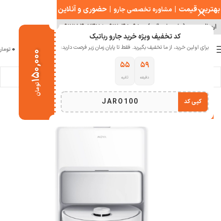
بهترین قیمت
|
|
حضوری و آنلاین
مشاوره تخصصی جارو
ارسال سریع ( با هماهنگی )
۰۹۱۲۰۴۸۰۹۸۰
|
۰۹۱۲۱۵۴۰۲۴۷
کد تخفیف ویژه خرید جارو رباتیک
0
برای اولین خرید، از ما تخفیف بگیرید. فقط تا پایان زمان زیر فرصت دارید:
منو
0
تومان
۱۵۰,۰۰۰
۵۵
۵۹
دقیقه
ثانیه
خانه
خانه هوشمند
جارو رباتیک
جارو رباتیک مووآ
تومان
JARO100
کپی کد
-22%