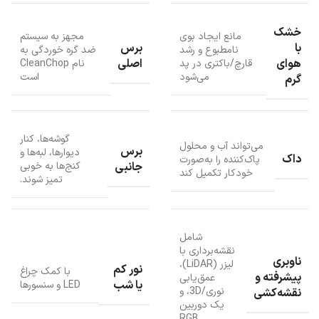
می‌شود. این آب گرم کمک می‌کند تا چربی‌ها و آلودگی‌ها به‌خوبی پاک شده
و پد تی به‌طور مؤثر ضدعفونی شود. در این دستگاه پس از شست‌وشوی
خشک
مانع ایجاد بوی
مجهز به سیستم
پد، داک همچنین پد را با هوای گرم خشک می‌کند، این کار مانع ایجاد بوی
با
برس
نامطبوع و رشد
ضد گره خوردگی به
نامطبوع و رشد قارچ/باکتری در پد می‌شود. در این ربات داک می‌تواند آب و
هوای
اصلی
قارچ/باکتری در پد
نام CleanChop
می‌شود
است
محلول پاک‌کننده را به‌صورت خودکار تکمیل مجدد کند و بنابراین برای مدت
گرم
طولانی بدون نیاز به دخالت شما آماده استفاده است.
گوشه‌ها، کنار
می‌تواند آب و محلول
برس
دیوارها، لبه‌ها و
داک
پاک‌کننده را به‌صورت
جانبی
کنج‌ها به خوبی
خودکار تکمیل کند
تمیز شوند.
شامل
نقشه‌برداری با
ناوبری
لیزر (LiDAR)،
نور کم
با کمک چراغ
پیشرفته و
عمق‌یابی
یا شب
LED و سنسورها
نوری/3D، و
نقشه‌کشی
یک دوربین
RGB