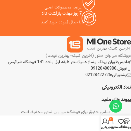
شما پیشنهاد می کنیم.
عرضه محصولات اصلی
7 روز مهلت بازگشت کالا
پیمانه قهوه: با ظرفیت 7.5 گرم، برای اندازه‌گیری دقیق مقدار قهوه مورد نیاز.
با خیال آسوده خرید کنید
امکانات اضافی: همراه با برس تمیزکاری برای نگهداری بهتر و طول عمر بیشتر
ابزارها.
فروشگاه می وان استور (اخرین کلیک=بهترین قیمت)
ادرس:تهران پونک پاساژ همیلاسنتر طبقه اول واحد 141 فروشگاه شیائومی
فروش:09120480980
پشتیبانی:02128422725
نماد الکترونیکی
پیوند های مفید
تمامی حقوق برای فروشگاه می وان استور محفوظ است
0
روشگاه
علاقه مندی
سبد خرید
حساب کاربری من