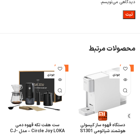
دمای آب و قهوه آب حدود 85 درجه، قهوه حدود 76 درجه می باشد.
دیدگاهی می‌نویسم.
محصولات مرتبط
%
-20%
-13%
اتمام موجودی
اتمام موجودی
ا
دستگاه قهوه ساز کپسولی
ست هفت تکه قهوه دمی
هوشمند شیائومی S1301
Circle Joy LOKA – مدل CJ-
CFS02