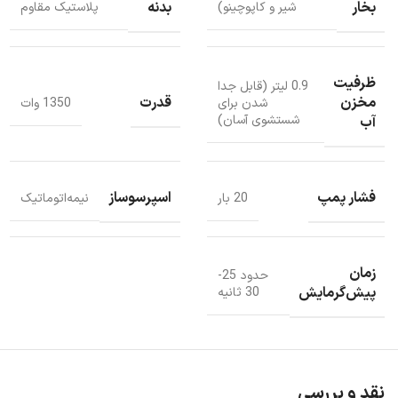
می‌توان به کمک آن همزمان دو شات اسپرسو تهیه کرد.
بخار
بدنه
شیر و کاپوچینو)
پلاستیک مقاوم
ظرفیت
0.9 لیتر (قابل جدا
مخزن
قدرت
شدن برای
1350 وات
شستشوی آسان)
آب
فشار پمپ
اسپرسوساز
20 بار
نیمه‌اتوماتیک
زمان
حدود 25-
پیش‌گرمایش
30 ثانیه
نقد و بررسی