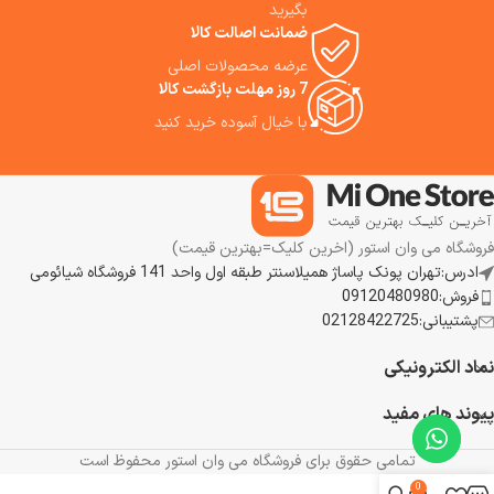
بگیرید
ضمانت اصالت کالا
عرضه محصولات اصلی
7 روز مهلت بازگشت کالا
با خیال آسوده خرید کنید
فروشگاه می وان استور (اخرین کلیک=بهترین قیمت)
ادرس:تهران پونک پاساژ همیلاسنتر طبقه اول واحد 141 فروشگاه شیائومی
فروش:09120480980
پشتیبانی:02128422725
نماد الکترونیکی
پیوند های مفید
تمامی حقوق برای فروشگاه می وان استور محفوظ است
0