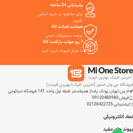
پشیتبانی 24 ساعته
برای مشاوره در خرید تماس
بگیرید
ضمانت اصالت کالا
عرضه محصولات اصلی
7 روز مهلت بازگشت کالا
با خیال آسوده خرید کنید
فروشگاه می وان استور (اخرین کلیک=بهترین قیمت)
ادرس:تهران پونک پاساژ همیلاسنتر طبقه اول واحد 141 فروشگاه شیائومی
فروش:09120480980
پشتیبانی:02128422725
نماد الکترونیکی
پیوند های مفید