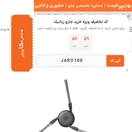
بهترین قیمت
|
|
حضوری و آنلاین
مشاوره تخصصی جارو
ارسال سریع ( با هماهنگی )
۰۹۱۲۰۴۸۰۹۸۰
|
۰۹۱۲۱۵۴۰۲۴۷
کد تخفیف ویژه خرید جارو رباتیک
0
برای اولین خرید، از ما تخفیف بگیرید. فقط تا پایان زمان زیر فرصت دارید:
منو
0
تومان
۱۵۰,۰۰۰
۵۵
۵۹
دقیقه
ثانیه
خانه
لوازم جانبی جارو رباتیک
تومان
JARO100
کپی کد
-25%