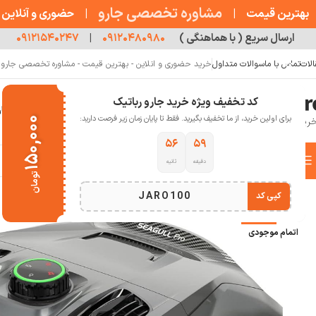
مشاوره تخصصی جارو
بهترین قیمت
|
|
حضوری و آنلاین
ارسال سریع ( با هماهنگی )
۰۹۱۲۰۴۸۰۹۸۰
|
۰۹۱۲۱۵۴۰۲۴۷
الات
تماس با ما
سوالات متداول
خرید حضوری و انلاین - بهترین قیمت - مشاوره تخصصی جارو رب
کد تخفیف ویژه خرید جارو رباتیک
خانه
فروشگاه
جارو رباتیک
مقالات
دربار
برای اولین خرید، از ما تخفیف بگیرید. فقط تا پایان زمان زیر فرصت دارید:
۱۵۰,۰۰۰
۵۵
۵۹
دسته بندی کالاها
دقیقه
ثانیه
خانه
خانه هوشمند
جارو رباتیک
جاروی رباتیک استخر Aiper مدل Seagull Pro
تومان
انتخاب دسته بندی
JARO100
کپی کد
-24%
اتمام موجودی