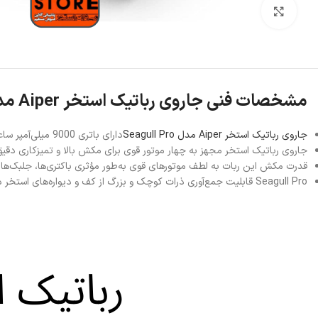
بزرگنمایی تصویر
مشخصات فنی جاروی رباتیک استخر Aiper مدل Seagull Pro
جاروی رباتیک استخر Aiper مدل Seagull Pro
دارای باتری 9000 میلی‌آمپر ساعتی است که می تواند کارکرد 3 ساعت و شارژ کامل در 90 دقیقه داشته باشد.
جاروی رباتیک استخر مجهز به چهار موتور قوی برای مکش بالا و تمیزکاری دقی
قدرت مکش این ربات به لطف موتورهای قوی به‌طور مؤثری باکتری‌ها، جلبک‌ها و ذ
Seagull Pro قابلیت جمع‌آوری ذرات کوچک و بزرگ از کف و دیواره‌های استخر دارد.