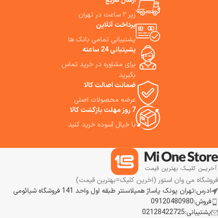
ارسال سریع
زیر ۲ ساعت در تهران
پرداخت آنلاین
پشتیبانی تمامی بانک ها
پشیتبانی 24 ساعته
برای مشاوره در خرید تماس
بگیرید
ضمانت اصالت کالا
عرضه محصولات اصلی
7 روز مهلت بازگشت کالا
با خیال آسوده خرید کنید
فروشگاه می وان استور (اخرین کلیک=بهترین قیمت)
ادرس:تهران پونک پاساژ همیلاسنتر طبقه اول واحد 141 فروشگاه شیائومی
فروش:09120480980
پشتیبانی:02128422725