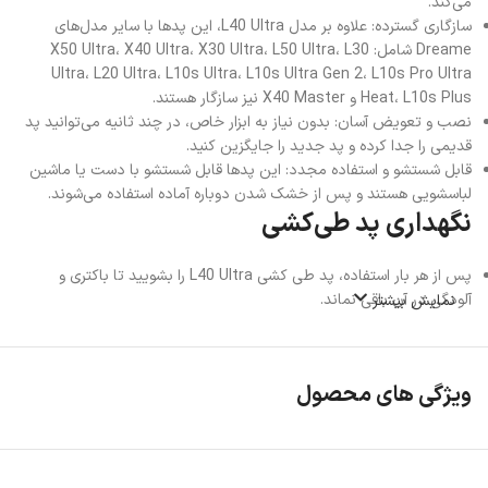
می‌کند.
سازگاری گسترده: علاوه بر مدل L40 Ultra، این پدها با سایر مدل‌های
Dreame شامل: X50 Ultra، X40 Ultra، X30 Ultra، L50 Ultra، L30
Ultra، L20 Ultra، L10s Ultra، L10s Ultra Gen 2، L10s Pro Ultra
Heat، L10s Plus و X40 Master نیز سازگار هستند.
نصب و تعویض آسان: بدون نیاز به ابزار خاص، در چند ثانیه می‌توانید پد
قدیمی را جدا کرده و پد جدید را جایگزین کنید.
قابل شستشو و استفاده مجدد: این پدها قابل شستشو با دست یا ماشین
لباسشویی هستند و پس از خشک شدن دوباره آماده استفاده می‌شوند.
نگهداری پد طی‌کشی
پس از هر بار استفاده، پد طی کشی L40 Ultra را بشویید تا باکتری و
آلودگی در آن باقی نماند.
نمایش بیشتر
اجازه دهید پدها کاملاً خشک شوند تا بوی نامطبوع ایجاد نشود.
از مواد شوینده ملایم استفاده کنید و از خشک‌کن حرارتی قوی خودداری
نمایید
ویژگی های محصول