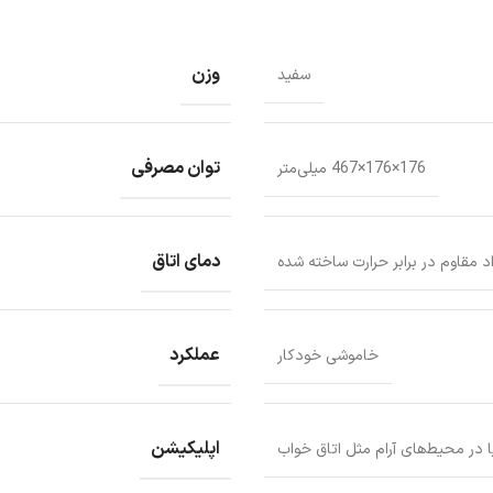
وزن
سفید
توان مصرفی
176×176×467 میلی‌متر
دمای اتاق
اد مقاوم در برابر حرارت ساخته شده
عملکرد
خاموشی خودکار
اپلیکیشن
 در محیط‌های آرام مثل اتاق خواب