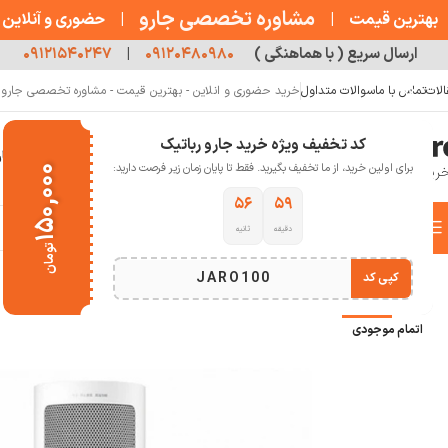
مشاوره تخصصی جارو
بهترین قیمت
|
|
حضوری و آنلاین
ارسال سریع ( با هماهنگی )
۰۹۱۲۰۴۸۰۹۸۰
|
۰۹۱۲۱۵۴۰۲۴۷
الات
تماس با ما
سوالات متداول
خرید حضوری و انلاین - بهترین قیمت - مشاوره تخصصی جارو رب
کد تخفیف ویژه خرید جارو رباتیک
خانه
فروشگاه
جارو رباتیک
مقالات
دربار
برای اولین خرید، از ما تخفیف بگیرید. فقط تا پایان زمان زیر فرصت دارید:
۱۵۰,۰۰۰
۵۵
۵۹
دسته بندی کالاها
دقیقه
ثانیه
خانه
خانه هوشمند
تمیز کننده هوا
بخاری برقی
هیتر رومیزی میجیا مدل LSNFJ03ZM
تومان
انتخاب دسته بندی
JARO100
کپی کد
-36%
اتمام موجودی