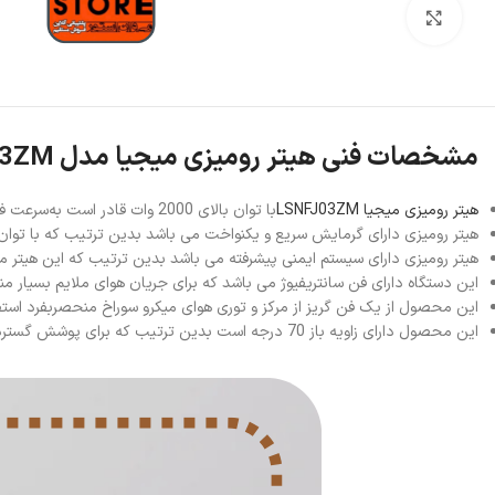
بزرگنمایی تصویر
مشخصات فنی هیتر رومیزی میجیا مدل LSNFJ03ZM
هیتر رومیزی میجیا LSNFJ03ZM
با توان بالای 2000 وات قادر است به‌سرعت فضای اتاق را گرم کند و برای استفاده در فضاهای خانگی یا اداری ایده‌آل می باشد.
هیتر رومیزی دارای گرمایش سریع و یکنواخت می باشد بدین ترتیب که با توان 2000 وات می‌تواند دمای اتاق را در زمان کوتاهی افزایش دهد. المنت‌های گرمایشی داخلی به‌صورت یکنواخت گرما را در محیط پخش می‌کن
هیتر رومیزی دارای سیستم ایمنی پیشرفته می باشد بدین ترتیب که این هیتر 
این دستگاه دارای فن سانتریفیوژ می باشد که برای جریان هوای ملایم بسیار 
این محصول از یک فن گریز از مرکز و توری هوای میکرو سوراخ منحصربفرد استفا
این محصول دارای زاویه باز 70 درجه است بدین ترتیب که برای پوشش گسترده دمای راحت و ثابت را حفظ می کند.