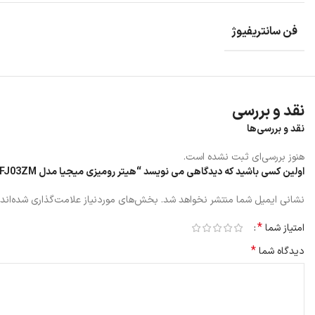
فن سانتریفیوژ
مشخصات طراحی
هیتر رومیزیLSNFJ03ZM
با بدنه‌ای کاملاً سفید و ابعاد کوچک طراحی شده اس
طراحی جمع‌وجور بخاری رومیزی امکان جابجایی آسان را فراهم می‌کند.
نقد و بررسی
هیتر رومیزیLSNFJ03ZM دارای ابعاد 176×176×467 میلی‌متری و وزن 2.3 کیلوگرمی می باشد.
نقد و بررسی‌ها
جنس بدنه این دستگاه از مواد مقاوم در برابر حرارت ساخته شده است که علاوه 
این دستگاه دارای طراحی دستگیره دوگانه برای کنترل دما و قدرت می باشد.
هنوز بررسی‌ای ثبت نشده است.
اولین کسی باشید که دیدگاهی می نویسد “هیتر رومیزی میجیا مدل LSNFJ03ZM”
نشانی ایمیل شما منتشر نخواهد شد.
بخش‌های موردنیاز علامت‌گذاری شده‌اند
*
امتیاز شما
*
دیدگاه شما