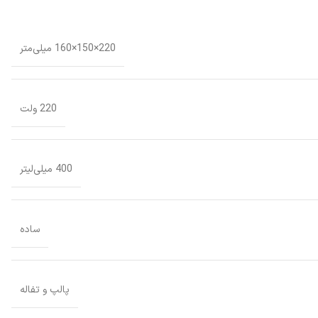
220×150×160 میلی‌متر
220 ولت
400 میلی‌لیتر
ساده
پالپ و تفاله