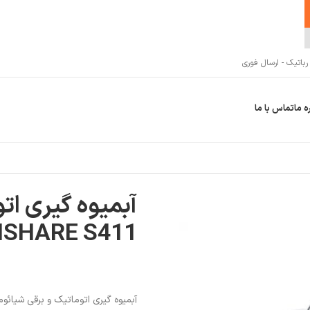
اتیک - ارسال فوری
ه ما
تماس با ما
SCIS
آبمیوه گیری ات
ISHARE S411