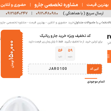
مشاوره تخصصی جارو
بهترین قیمت
|
|
حضوری و آنلاین
ارسال سریع ( با هماهنگی )
۰۹۱۲۰۴۸۰۹۸۰
|
۰۹۱۲۱۵۴۰۲۴۷
الات
تماس با ما
سوالات متداول
خرید حضوری و انلاین - بهترین قیمت - مشاوره تخصصی جارو رب
کد تخفیف ویژه خرید جارو رباتیک
خانه
فروشگاه
جارو رباتیک
مقالات
دربار
برای اولین خرید، از ما تخفیف بگیرید. فقط تا پایان زمان زیر فرصت دارید:
۱۵۰,۰۰۰
۵۵
۵۹
دسته بندی کالاها
دقیقه
ثانیه
خانه
آشپز خانه هوشمند
لوازم نوشیدنی
آبمیوه گیری اتوماتیک و برقی شیائومی مدل HARE S411
تومان
انتخاب دسته بندی
JARO100
کپی کد
-33%
اتمام موجودی