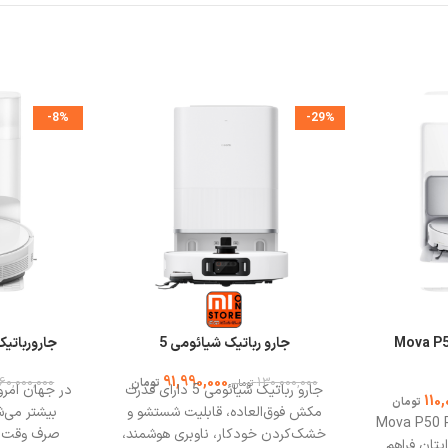
-8%
-29%
مدل Mova P50 Pro
جارو رباتیک شیائومی 5
جارورباتیک مدل us
91,990,000
60,000,000
130,000,000
تومان
تومان
جارو رباتیک شیائومی 5 دارای قدرت
در جهان امروز
110
تومان
مکش فوق‌العاده، قابلیت شستشو و
بیشتر می‌ش
 Mova P50 Pro Ultra
خشک‌کردن خودکار، ناوبری هوشمند،
صرف وقت زی
یتان فراهم