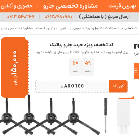
مشاوره تخصصی جارو
بهترین قیمت
|
|
حضوری و آنلاین
ارسال سریع ( با هماهنگی )
۰۹۱۲۰۴۸۰۹۸۰
|
۰۹۱۲۱۵۴۰۲۴۷
الات
تماس با ما
سوالات متداول
خرید حضوری و انلاین - بهترین قیمت - مشاوره تخصصی جارو رب
کد تخفیف ویژه خرید جارو رباتیک
خانه
فروشگاه
جارو رباتیک
مقالات
دربار
برای اولین خرید، از ما تخفیف بگیرید. فقط تا پایان زمان زیر فرصت دارید:
۱۵۰,۰۰۰
۵۷
۵۹
دسته بندی کالاها
دقیقه
ثانیه
خانه
خانه هوشمند
پک لوازم جانبی جارو رباتیک روبوراک roborack s8proultra
تومان
انتخاب دسته بندی
JARO100
کپی کد
-13%