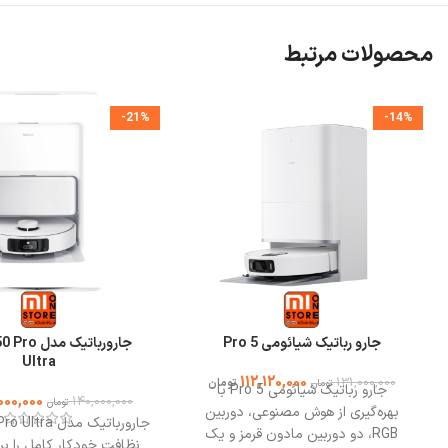
محصولات مرتبط
-21%
-14%
جارو رباتیک شیائومی 5 Pro
جارورباتیک 
Ultra
112,120,000
131,000,000
تومان
تومان
جارو رباتیک شیائومی 5 Pro با
,000,000
140,000,000
تومان
بهره‌گیری از هوش مصنوعی، دوربین
جارورباتیک مدل
RGB، دو دوربین مادون قرمز و یک
نظافت خودکار کامل را برا