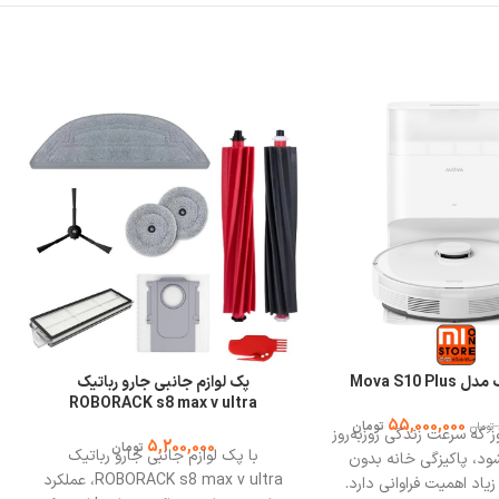
Mova S10 Pl
پک لوازم جانبی جارو رباتیک
ROBORACK s8 max v ultra
55,000,000
تومان
تومان
 که سرعت زندگی روز‌به‌روز
5,200,000
تومان
با پک لوازم جانبی جارو رباتیک
ود، پاکیزگی خانه بدون
ROBORACK s8 max v ultra، عملکرد
اد اهمیت فراوانی دارد.