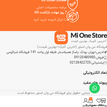
ضمانت اصالت کالا
شارژ سریع که تنها در ۳ دقیقه
عرضه محصولات اصلی
حدود ۶ درصد باتری را شارژ می‌کند،
7 روز مهلت بازگشت کالا
باعث شده‌اند جارو رباتیک اکووکس
x11 با کمترین نیاز به دخالت کاربر،
با خیال آسوده خرید کنید
همیشه آماده نظافت باشد و
تجربه‌ای سریع، هوشمند و کاملاً
خودکار را در اختیار شما قرار دهد.
فروشگاه می وان استور (اخرین کلیک=بهترین قیمت)
ادرس:تهران پونک پاساژ همیلاسنتر طبقه اول واحد 141 فروشگاه شیائومی
فروش:09120480980
پشتیبانی:02128422725
نماد الکترونیکی
پیوند های مفید
تمامی حقوق برای فروشگاه می وان استور محفوظ است
0
روشگاه
علاقه مندی
سبد خرید
حساب کاربری من