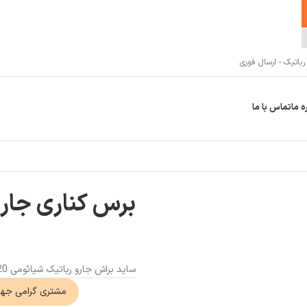
اتیک - ارسال فوری
ه ما
تماس با ما
برس کناری جارو 
ساید براش جارو رباتیک شیائومی S20
مشتری گرامی جه