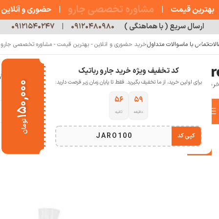
مشاوره تخصصی جارو
بهترین قیمت
|
|
حضوری و آنلاین
ارسال سریع ( با هماهنگی )
۰۹۱۲۰۴۸۰۹۸۰
|
۰۹۱۲۱۵۴۰۲۴۷
الات
تماس با ما
سوالات متداول
خرید حضوری و انلاین - بهترین قیمت - مشاوره تخصصی جارو رب
کد تخفیف ویژه خرید جارو رباتیک
خانه
فروشگاه
جارو رباتیک
مقالات
دربار
برای اولین خرید، از ما تخفیف بگیرید. فقط تا پایان زمان زیر فرصت دارید:
۱۵۰,۰۰۰
۵۵
۵۹
دسته بندی کالاها
دقیقه
ثانیه
خانه
خانه هوشمند
جارو رباتیک
برس کناری جارو رباتیک شیائومی S20
تومان
انتخاب دسته بندی
JARO100
کپی کد
-33%