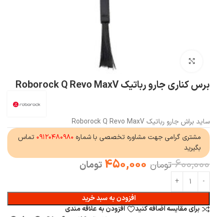
بزرگنمایی تصویر
برس کناری جارو رباتیک Roborock Q Revo MaxV
ساید براش جارو رباتیک Roborock Q Revo MaxV
مشتری گرامی جهت مشاوره تخصصی با شماره
۰۹۱۲۰۴۸۰۹۸۰
تماس
بگیرید
450,000
600,000
تومان
تومان
افزودن به سبد خرید
برای مقایسه اضافه کنید
افزودن به علاقه مندی