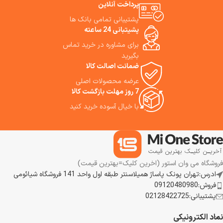
پرداخت آنلاین
پشتیبانی تمامی بانک ها
پشیتبانی 24 ساعته
برای مشاوره در خرید تماس
بگیرید
ضمانت اصالت کالا
عرضه محصولات اصلی
7 روز مهلت بازگشت کالا
با خیال آسوده خرید کنید
فروشگاه می وان استور (اخرین کلیک=بهترین قیمت)
ادرس:تهران پونک پاساژ همیلاسنتر طبقه اول واحد 141 فروشگاه شیائومی
فروش:09120480980
پشتیبانی:02128422725
نماد الکترونیکی