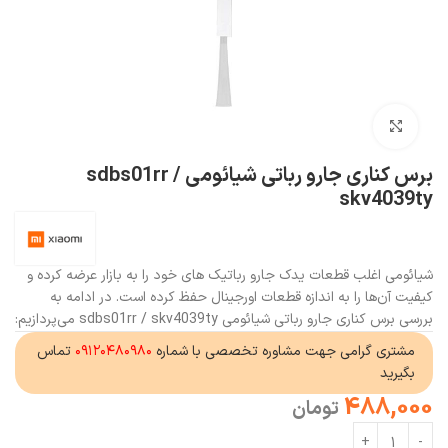
بزرگنمایی تصویر
برس کناری جارو رباتی شیائومی sdbs01rr /
skv4039ty
شیائومی اغلب قطعات یدک جارو رباتیک های خود را به بازار عرضه کرده و
کیفیت آن‌ها را به اندازه قطعات اورجینال حفظ کرده است. در ادامه به
بررسی برس کناری جارو رباتی شیائومی sdbs01rr / skv4039ty می‌پردازیم:
مشتری گرامی جهت مشاوره تخصصی با شماره
۰۹۱۲۰۴۸۰۹۸۰
تماس
بگیرید
488,000
تومان