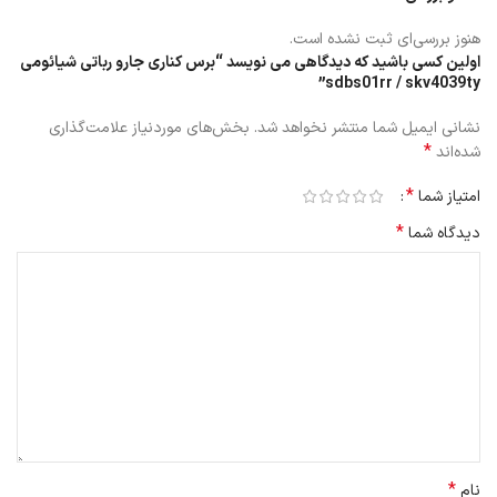
برس اصلی و فریم برس اصلی بسیار ساده هستند. برای حفظ کیفیت عملکرد
این قطعه، بهتر است هر 6 الی 12 ماه، آن را تعویض کنید. در بهترین حالت
هنوز بررسی‌ای ثبت نشده است.
که کار کمتری از برس کناری جارو رباتی شیائومی sdbs01rr / skv4039ty
اولین کسی باشید که دیدگاهی می نویسد “برس کناری جارو رباتی شیائومی
می‌کشید، بعد از 12 ماه برس کناری جارو رباتی شیائومی sdbs01rr /
sdbs01rr / skv4039ty”
skv4039ty را کنار بگذارید و یک نمونه جدید را جایگزین کنید.
نشانی ایمیل شما منتشر نخواهد شد.
بخش‌های موردنیاز علامت‌گذاری
*
شده‌اند
*
امتیاز شما
*
دیدگاه شما
*
نام