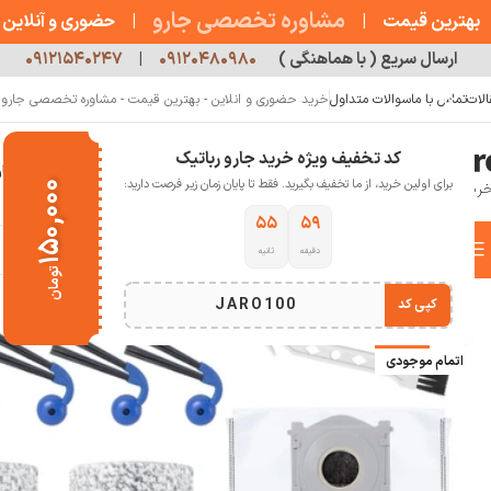
مشاوره تخصصی جارو
بهترین قیمت
|
|
حضوری و آنلاین
ارسال سریع ( با هماهنگی )
۰۹۱۲۰۴۸۰۹۸۰
|
۰۹۱۲۱۵۴۰۲۴۷
الات
تماس با ما
سوالات متداول
خرید حضوری و انلاین - بهترین قیمت - مشاوره تخصصی جارو رب
کد تخفیف ویژه خرید جارو رباتیک
خانه
فروشگاه
جارو رباتیک
مقالات
دربار
برای اولین خرید، از ما تخفیف بگیرید. فقط تا پایان زمان زیر فرصت دارید:
۱۵۰,۰۰۰
۵۴
۵۹
دسته بندی کالاها
دقیقه
ثانیه
خانه
لوازم جانبی جارو رباتیک
پک لوازم جانبی جارو رباتیک اکووکس ECOVACS X9 PRO OMNI
تومان
انتخاب دسته بندی
JARO100
کپی کد
-13%
اتمام موجودی