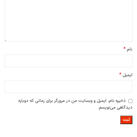
نمایش میزان استرس شخص
پالایش اطلاعات خواب فرد
کنترل کامل سلامتی
*
نام
*
ایمیل
یکی از ویژگی های فوق العاده ی دیگر این ساعت ضد آب بودن تا عمق 50
ذخیره نام، ایمیل و وبسایت من در مرورگر برای زمانی که دوباره
متری است . به طور کل خواهیم دید که در ساعت آمیزفیت GTS 2 با ترکیب
دیدگاهی می‌نویسم.
بسیار مناسبی روبرو هستیم. پشتیبانی از بلوتوث نسخه ۵ از دیگر قابلیت
های این ساعت می باشد. توجه داشته باشید که برای استفاده از امکانات
ساعت حتما باید نرم افزار آن روی گوشی نصب شود . پشتیبانی از نرم افزار
در گوشیهای اندروید بالاتر از ۵ و IOS بالاتر از ۱۰ انجام می شود.