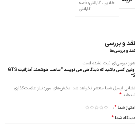
طلایی، گارانتی: 6ماه
گارانتی
نقد و بررسی
نقد و بررسی‌ها
هنوز بررسی‌ای ثبت نشده است.
اولین کسی باشید که دیدگاهی می نویسد “ساعت هوشمند آمازفیت GTS
2”
باتری قدرتمند 246 میلی آمپر ساعت هوشمند Amazfit GTS 2
نشانی ایمیل شما منتشر نخواهد شد.
بخش‌های موردنیاز علامت‌گذاری
*
شده‌اند
مصرف انرژی ساعت هوشمند Amazfit GTS 2 بشدت کاهش داده شده
است . طبق جداول اعلام شده شرکت در استفاده حداقلی از ساعت شارژ آن
*
امتیاز شما
۲۰ روز، در استفاده عادی ۷ روز و در صورت استفاده بسیار زیاد ۳/۵ روز دوام
*
دیدگاه شما
خواهد داشت . زمان فول شارژ شدن آن فقط ۲ ساعت می باشد. از دیگر
امکانات مفید این ساعت می توان به موارد زیر اشاره کرد :
اندازه گیری ۲۴ ساعته ضربان قلب