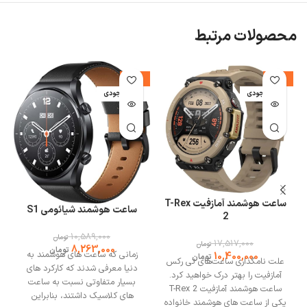
محصولات مرتبط
%
-22%
-41%
اتمام موجودی
اتمام موجودی
ا
ساعت هوشمند آمازفیت T-Rex
ساعت هوشمند شیائومی S1
2
10,589,000
تومان
17,517,000
تومان
8,263,000
تومان
زمانی که ساعت های هوشمند به
10,400,000
تومان
علت نامگذاری ساعت‌های تی رکس
دنیا معرفی شدند که کارکرد های
آمازفیت را بهتر درک خواهید کرد.
بسیار متفاوتی نسبت به ساعت
ساعت هوشمند آمازفیت T-Rex 2
های کلاسیک داشتند، بنابراین
یکی از ساعت های هوشمند خانواده