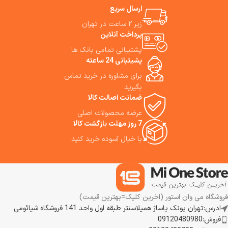
می‌رساند. با استفاده از این لوازم
که طول عمر دستگاه شما را افزایش
ارسال سریع
جانبی، کارایی و عمر مفید
می‌دهد. با این تجهیزات کامل،
دستگاهتان را افزایش دهید و
زیر ۲ ساعت در تهران
نظافت خانه‌تان را به سطحی جدید
خانه‌ای همواره تمیز داشته باشید.
پرداخت آنلاین
ببرید و همیشه از تمیزی بی‌نظیر
همین حالا سفارش دهید و از
لذت ببرید!
پشتیبانی تمامی بانک ها
تخفیف ویژه بهره‌مند شوید!
پشیتبانی 24 ساعته
برای مشاوره در خرید تماس
بگیرید
ضمانت اصالت کالا
عرضه محصولات اصلی
7 روز مهلت بازگشت کالا
با خیال آسوده خرید کنید
فروشگاه می وان استور (اخرین کلیک=بهترین قیمت)
ادرس:تهران پونک پاساژ همیلاسنتر طبقه اول واحد 141 فروشگاه شیائومی
فروش:09120480980