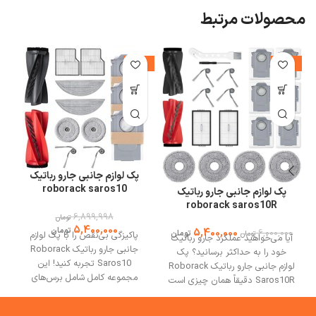
محصولات مرتبط
%
-22%
-10%
پک لوازم جانبی جارو رباتیک
roborack saros10
پک لوازم جانبی جارو رباتیک
roborack saros10R
6,899,998
تومان
5,400,000
تومان
5,400,000
6,000,000
تومان
تومان
پاکیزگی بی‌نقص را با پک لوازم
آیا می‌خواهید عملکرد جارو رباتیک
جانبی جارو رباتیک Roborack
خود را به حداکثر برسانید؟ پک
Saros10 تجربه کنید! این
لوازم جانبی جارو رباتیک Roborack
مجموعه کامل شامل برس‌های
Saros10R دقیقاً همان چیزی است
جانبی و فیلترهای باکیفیت است که
که نیاز دارید! شامل فیلترهای
عملکرد جاروی شما را به اوج
باکیفیت، برس‌های جانبی و اصلی