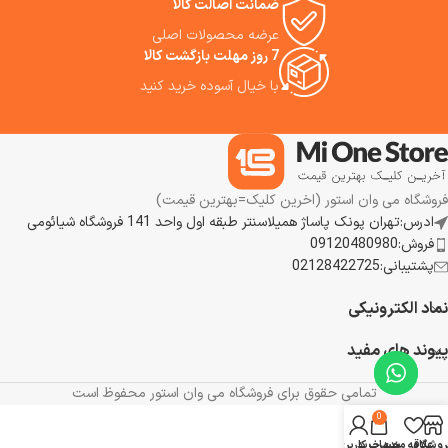
ضمانت اصالت کالا
عرضه محصولات اصلی
7 روز مهلت بازگشت کالا
با خیال آسوده خرید کنید
فروشگاه می وان استور (اخرین کلیک=بهترین قیمت)
ادرس:تهران پونک پاساژ همیلاسنتر طبقه اول واحد 141 فروشگاه شیائومی
فروش:09120480980
پشتیبانی:02128422725
نماد الکترونیکی
پیوند های مفید
تمامی حقوق برای فروشگاه می وان استور محفوظ است
0
روشگاه
علاقه مندی
سبد خرید
حساب کاربری من