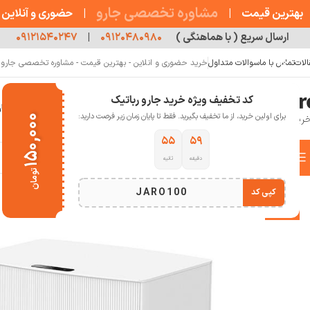
مشاوره تخصصی جارو
بهترین قیمت
|
|
حضوری و آنلاین
ارسال سریع ( با هماهنگی )
۰۹۱۲۰۴۸۰۹۸۰
|
۰۹۱۲۱۵۴۰۲۴۷
الات
تماس با ما
سوالات متداول
خرید حضوری و انلاین - بهترین قیمت - مشاوره تخصصی جارو رب
کد تخفیف ویژه خرید جارو رباتیک
خانه
فروشگاه
جارو رباتیک
مقالات
دربار
برای اولین خرید، از ما تخفیف بگیرید. فقط تا پایان زمان زیر فرصت دارید:
۱۵۰,۰۰۰
۵۴
۵۹
دسته بندی کالاها
دقیقه
ثانیه
خانه
خانه هوشمند
جارو رباتیک
جارو رباتیک دریم
جارو رباتیک شیائومی Dreame L20 Ultra
تومان
انتخاب دسته بندی
JARO100
کپی کد
-12%