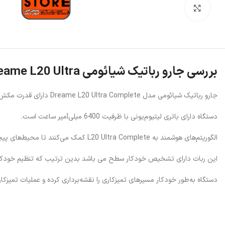
بزرگنمایی تصویر
بررسی جارو رباتیک شیائومی Dreame L20 Ultra
جارو رباتیک شیائومی مدل Dreame L20 Ultra Complete دارای قدرت مکش فدرتمند 7000 پاسکال می باشد که می تواند به راحتی گردو غبار و کثیفی ها را از خانه یا محل کار شما دور کند.
دستگاه دارای باتری لیتیوم‌یونی با ظرفیت 6400 میلی‌آمپر ساعت است.
الگوریتم‌های هوشمند به L20 Ultra Complete کمک می‌کنند تا محیط‌های پیچیده خانه را کشف کند تا بداند چه زمانی، کجا و چگونه باید موپ‌های خود را به بهترین نحو باز و جمع کند.
این ربات دارای تشخیص خودکار سطح می باشد بدین ترتیب که تنظیم خودکار 
دستگاه به‌طور خودکار مسیرهای تمیزکاری را نقشه‌برداری کرده و عملیات تمیزکار