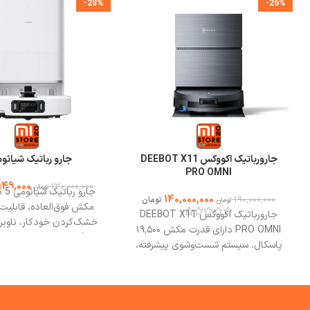
-28%
-26%
سنسور های جارو رباتیک l20 ultra
جارو رباتیک L20 Ultra دارای سنسورهای متعدد و مختلفی می باشد که باعث عملکرد بهتری برای جارو رباتیک هوشمند می شوند.
قرمز, سنسور مخزن آب, سنسور مخزن زباله, ناوبری هوشمند LIDAR می باشد.
جارورباتیک اکووکس DEEBOT X11
جارو رباتیک شیائوم
PRO OMNI
149,000
130,000,000
تومان
جارو
140,000,000
190,000,000
تومان
تومان
مکش فوق‌العاده، قابلی
جارورباتیک اکووکس DEEBOT X11
خشک‌کردن خودکار، ناوبر
PRO OMNI دارای قدرت مکش ۱۹٬۵۰۰
ایستگاه پایه ارتقا یافته و
پاسکال، سیستم شست‌وشوی پیشرفته،
به اپلیکیشن است. برای مش
تمیزکاری هدفمند، عبور بدون توقف از
با فروشگاه می وان استور ت
موانع است.
بهترین مشورت وخرید از
فروشگاه می وان استور.