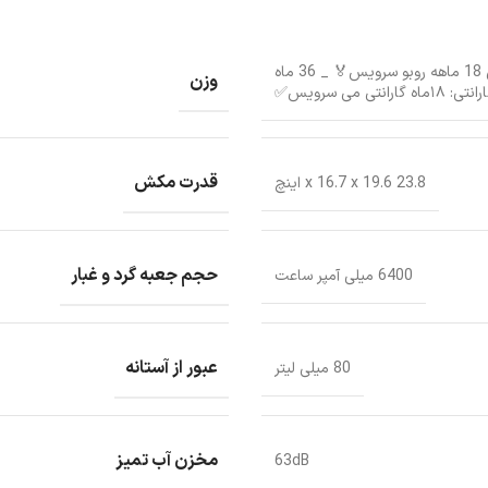
گارانتی: گارانتی طلایی 18 ماهه روبو سرویس🏅 _ 36 ماه
وزن
نتی: ۱۸ماه گارانتی می سرویس✅
قدرت مکش
23.8 x 16.7 x 19.6 اینچ
حجم جعبه گرد و غبار
6400 میلی آمپر ساعت
عبور از آستانه
80 میلی لیتر
مخزن آب تمیز
63dB