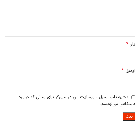
ویژگی ها
شما می توانید
ساندبار MDZ-34-DA
از طریق بلوتوث در تنظیمات گوشی
هوشمند متصل شوید.
عملا مهمترین ویژگی که باید قبل از خرید اسپیکر در نظر گرفته شود، پخش
صدای آن است.
*
نام
ساندبار یک جفت بلندگو با توان کلی تا 30 وات ارائه می دهد.
*
ایمیل
ذخیره نام، ایمیل و وبسایت من در مرورگر برای زمانی که دوباره
دیدگاهی می‌نویسم.