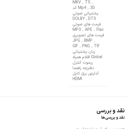
MKV，TS，
Mp4，3D کد
پشتیبانی صوتی
DOLBY
,
DTS
فرمت های صوتی
MP3，APE，Flac
فرمت های تصویری
JPG，BMP，
GIF，PNG，TIF
زبان پشتیبانی
Global اقلام همراه
ریموت کنترل
دفترچه راهنما
آداپتور برق کابل
HDMI
نقد و بررسی
نقد و بررسی‌ها