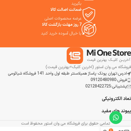
راحتی می توانید روزمره استفاده
بگیرید
نماید. ما استفاده از این ویدئو
ضمانت اصالت کالا
پروژکتور را به شما پیشنهاد می
عرضه محصولات اصلی
کنیم.
7 روز مهلت بازگشت کالا
با خیال آسوده خرید کنید
فروشگاه می وان استور (اخرین کلیک=بهترین قیمت)
ادرس:تهران پونک پاساژ همیلاسنتر طبقه اول واحد 141 فروشگاه شیائومی
فروش:09120480980
پشتیبانی:02128422725
نماد الکترونیکی
پیوند های مفید
تمامی حقوق برای فروشگاه می وان استور محفوظ است
0