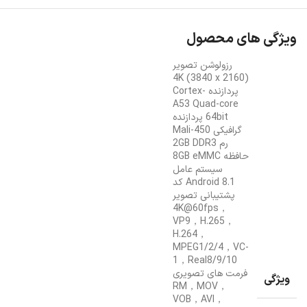
ویژگی های محصول
رزولوشن تصویر
(4K (3840 x 2160
پردازنده Cortex-
A53 Quad-core
64bit پردازنده
گرافیکی Mali-450
رم 2GB DDR3
حافظه 8GB eMMC
سیستم عامل
Android 8.1 کد
پشتیبانی تصویر
4K@60fps，
VP9，H.265，
H.264，
MPEG1/2/4，VC-
1，Real8/9/10
فرمت های تصویری
ویژگی
RM，MOV，
VOB，AVI，