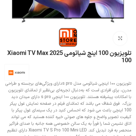
بزرگنمایی تصویر
تلویزیون 100 اینچ شیائومی 2025 Xiaomi TV Max
100
تلویزیون ۱۰۰ اینچی شیائومی مدل s proدارای ویژگی‌های برجسته و طراحی
مدرن، برای افرادی است که به‌دنبال تجربه‌ای بی‌نظیر از تماشای تلویزیون
با امکانات پیشرفته هستند. تلویزیون ۱۰۰ اینچی s pro دارای میدان دید
بزرگ، فوق شفاف می باشد که تماشای فیلم در صفحه نمایش غول پیکر
100 اینچی باعث می شود که احساس کنید در یک سینمای غول پیکر با
کیفیت تصویر واضح و جلوه های صوتی خیره کننده هستید که می تواند
اتاق نشیمن شما را فوراً به یک سالن خصوصی همه جانبه با صدای فراگیر
منحصر به فرد تبدیل کند. Xiaomi TV S Pro 100 Mini LED دارای تنظیم