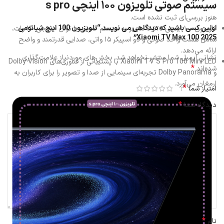
سیستم صوتی تلویزون ۱۰۰ اینچی s pro
هنوز بررسی‌ای ثبت نشده است.
اولین کسی باشید که دیدگاهی می نویسد “تلویزیون 100 اینچ شیائومی
تلویزون ۱۰۰ اینچی s pro مجهز به سیستم صوتی با توان خروجی ۳۰ وات،
2025 Xiaomi TV Max 100”
شامل هشت واحد صوتی و دو اسپیکر ۱۵ واتی، صدایی قدرتمند و واضح
ارائه می‌دهد.
نشانی ایمیل شما منتشر نخواهد شد.
بخش‌های موردنیاز علامت‌گذاری
Xiaomi TV S Pro 100 Mini LED با پشتیبانی از فناوری‌های Dolby Vision
*
شده‌اند
و Dolby Panorama تجربه‌ای سینمایی از صدا و تصویر را برای کاربران به
ارمغان می‌آورد.
*
امتیاز شما
*
دیدگاه شما
*
نام