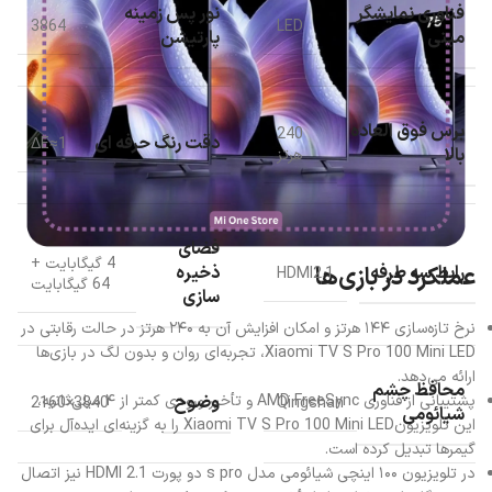
فناوری نمایشگر
نور پس زمینه
3864
LED
مینی
پارتیشن
برس فوق العاده
240
دقت رنگ حرفه ای
ΔE≈1
بالا
هرتز
فضای
4 گیگابایت +
عملکرد در بازی‌ها
رابط سه طرفه
ذخیره
HDMI2.1
64 گیگابایت
سازی
نرخ تازه‌سازی ۱۴۴ هرتز و امکان افزایش آن به ۲۴۰ هرتز در حالت رقابتی در
Xiaomi TV S Pro 100 Mini LED، تجربه‌ای روان و بدون لگ در بازی‌ها
ارائه می‌دهد.
محافظ چشم
پشتیبانی از فناوری AMD FreeSync و تأخیر ورودی کمتر از ۴ میلی‌ثانیه،
وضوح
3840×2160
Qingshan
شیائومی
این تلویزیونXiaomi TV S Pro 100 Mini LED را به گزینه‌ای ایده‌آل برای
گیمرها تبدیل کرده است.
در تلویزیون ۱۰۰ اینچی شیائومی مدل s pro دو پورت HDMI 2.1 نیز اتصال