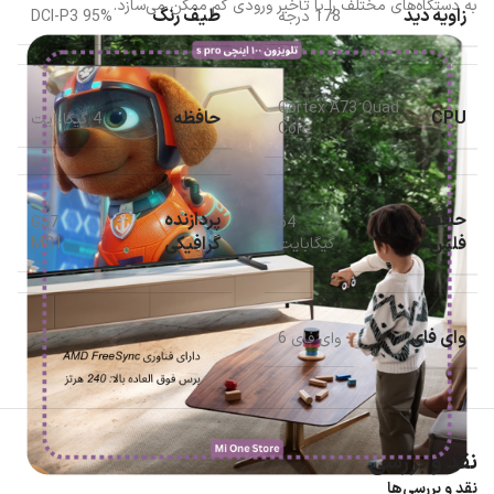
به دستگاه‌های مختلف را با تأخیر ورودی کم ممکن می‌سازد.
زاویه دید
طیف رنگ
178 درجه
DCI-P3 95%
Cortex A73 Quad
CPU
حافظه
4 گیگابایت
Core
حافظه
پردازنده
G57
64
فلش
گرافیکی
گیگابایت
MC1
وای فای
وای فای 6
نقد و بررسی
نقد و بررسی‌ها