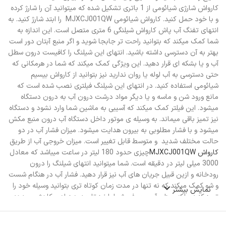
کارواش شارژی شیائومی از 1 باتری تشکیل شده که میتوانید آن را شارژ کرده
و با خود حمل کنید. کارواش شیائومی MJXCJ001QW را ابتد شارژ کنید. به
انتهای تفنگ آب پاش کارواش شیلنگی 6 متری متصل است. این اندازه به
شما کمک میکند که بتوانید راحت تر جابجا شوید و اگر منبع آبتان دور است
بهتر به آن دسترسی داشته باشید. انتهای این شیلنگ را کافیست درون سطل
آب و یا بشکه ای قرار دهید. این ویژگی کمک میکند که شما در هرمکانی که
حتی دسترسی به آب لوله یا روان ندارید نیز بتوانید از کارواش بیسیم
شیائومی استفاده کنید. در انتهای این شیلنگ فیلتری نصب شده است که
مانع ورود شن و ماسه و یا دیگر مواد درشت درون آب به درون دستگاه
میشود. این فیلتر کمک میکند که آسیبی به ماشین شما وارد نشود و دستگاه
نیز تمیز باقی میماند. به وسیله ی موتور داخل دستگاه آب درون منبع مکش
میشود و با فشار مطلوبی به بیرون هدایت میشود. میزان فشار آب در دو
حالت مختلف شدید و متوسط قابل تغییر است. میزان خروجی آب از طریق
کارواش MJXCJ001QW
چیزی حدود 180 لیتر در ساعت میباشد که معادل
3000 میلی لیتر در دقیقه است. شما میتوانید انتهای شیلنگ را درون
رودخانه و ازین قبیل جریان های آب نیز قرار دهید. فشار آب در هنگام شست
و شو کمک میکند که نه تنها در مدت زمان کوتاه تری بتوانید وسیله خود را
نمایش بیشتر
تمیز کنید، بلکه میزان آب مصرفی شما را نیز تا حدود زیادی کاهش میدهد.
علاوه بر آن فشار آب میتواند لکه های سرسخت تری را راحت تر از بین ببرد.
کارواش Xiaomi MJXCJ001QW برای میزان فشار خود دو حالت را تعبیه