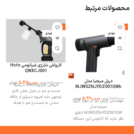
محصولات مرتبط
%
-1%
-17%
اتمام موجودی
اتمام موجودی
ا
کارواش شارژی شیائومی Hoto
QWXCJ001
دریل میجیا مدل
5,450,000
5,500,000
تومان
تومان
کارواش شارژیxiaomi در زمینه
MJWSZNJYDZ001QWb
شست و شو در منزل نقش قابل
توجهی دارد امروزه بسیاری از علاقه
5,990,000
7,219,000
تومان
تومان
مهندسان چینی تبار در مورد دریل
مندان به شست و شو با هدف
میجیا مدل
کاهش مصرف اب وافزایش قدرت
MJWSZNJYDZ001QW اتفاق
فشار اب به این رو از دستگاه ها
نظر دارند که آناتومی این دستگاه
تمایل پیدا کرده اند در ادامه به
برای دست آسیایی‌ها مناسب است.
بررسی این محصول در سایت می
دریل میجیا دارای نمایشگر HD
وان استور می پردازیم