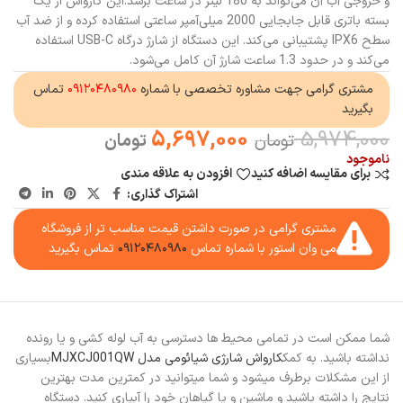
و خروجی آب آن می‌تواند به 180 لیتر در ساعت برسد.این کارواش از یک
بسته باتری قابل جابجایی 2000 میلی‌آمپر ساعتی استفاده کرده و از ضد آب
سطح IPX6 پشتیبانی می‌کند. این دستگاه از شارژ درگاه USB-C استفاده
می‌کند و در حدود 1.3 ساعت شارژ آن کامل می‌شود.
مشتری گرامی جهت مشاوره تخصصی با شماره
۰۹۱۲۰۴۸۰۹۸۰
تماس
بگیرید
5,697,000
5,974,000
تومان
تومان
ناموجود
برای مقایسه اضافه کنید
افزودن به علاقه مندی
اشتراک گذاری:
مشتری گرامی در صورت داشتن قیمت مناسب تر از فروشگاه
می وان استور با شماره تماس
۰۹۱۲۰۴۸۰۹۸۰
تماس بگیرید
شما ممکن است در تمامی محیط ها دسترسی به آب لوله کشی و یا رونده
نداشته باشید. به کمک
کارواش شارژی شیائومی مدل MJXCJ001QW
بسیاری
از این مشکلات برطرف میشود و شما میتوانید در کمترین مدت بهترین
نتایج را داشته باشید و ماشین و یا گیاهان خود را آبیاری کنید. دستگاه