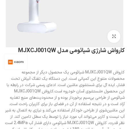
بزرگنمایی تصویر
کارواش شارژی شیائومی مدل MJXCJ001QW
کارواش MJXCJ001QW شیائومی یک محصول دیگر از مجموعه
محصولات متنوع این کمپانی است. این دستگاه یک تفنگ آبپاش تحت
فشار، ایده آل برای شستشوی ماشین است. ادعای رسمی شرکت در رابطه با
این محصول «شستشوی آسان خودرو» است.کارواش MJXCJ001QW
شیائومی از طراحی بی‌سیم برخوردار بوده و از محدودیت‌های منبع تغذیه
آزاد است و در نتیجه استفاده از آن در فضای باز برای کاربران راحت است.
این ماشین‌شوی از طراحی خودکار استفاده می‌کند و نیازی به اتصال به شیر
آب نیست و کاربر می‌تواند آب مورد نیاز را توسط یک سطل تامین کند. از
نظر قدرت، کارواش MJXCJ001QW شیائومی دارای فشار آب 2.4MPa است