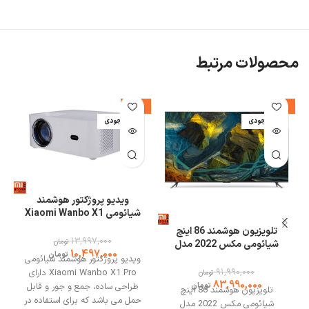
محصولات مرتبط
%
-25%
-9%
اتمام موجودی
اتمام موجودی
ا
ویدیو پروژکتور هوشمند
شیائومی Xiaomi Wanbo X1
Pro
تلویزیون هوشمند 86 اینچ
13,997,000
تومان
شیائومی مکس 2022 مدل
10,497,000
تومان
L86M7-ESME
ویدیو پروژکتور هوشمند شیائومی
91,990,000
Xiaomi Wanbo X1 Pro دارای
تومان
83,990,000
تومان
طراحی ساده، جمع و جور و قابل
تلویزیون هوشمند 86 اینچ
حمل می باشد که برای استفاده در
شیائومی مکس 2022 مدل