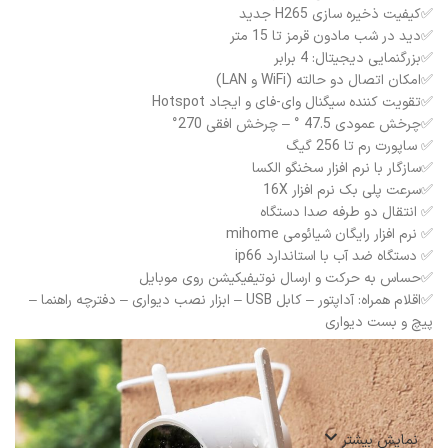
✅کیفیت ذخیره سازی H265 جدید
✅دید در شب مادون قرمز تا 15 متر
✅بزرگنمایی دیجیتال: 4 برابر
✅امکان اتصال دو حالته (WiFi و LAN)
✅تقویت کننده سیگنال وای-فای و ایجاد Hotspot
✅چرخش عمودی 47.5 ° – چرخش افقی 270°
✅ ساپورت رم تا 256 گیگ
✅سازگار با نرم افزار سخنگو الکسا
✅سرعت پلی بک نرم افزار 16X
✅ انتقال دو طرفه صدا دستگاه
✅ نرم افزار رایگان شیائومی mihome
✅ دستگاه ضد آب با استاندارد ip66
✅حساس به حرکت و ارسال نوتیفیکیشن روی موبایل
✅اقلام همراه: آداپتور – کابل USB – ابزار نصب دیواری – دفترچه راهنما –
پیچ و بست دیواری
نمایش بیشتر