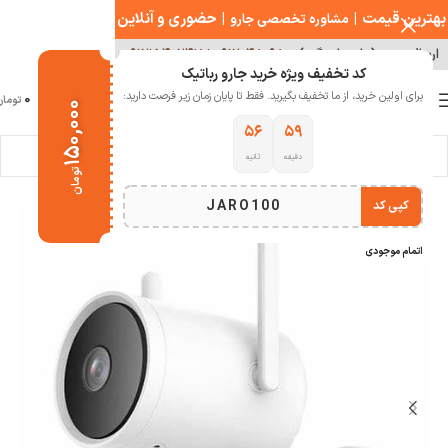
بهترین قیمت
|
|
حضوری و آنلاین
مشاوره تخصصی جارو
ارسال سریع ( با هماهنگی )
۰۹۱۲۰۴۸۰۹۸۰
|
۰۹۱۲۱۵۴۰۲۴۷
کد تخفیف ویژه خرید جارو رباتیک
0
برای اولین خرید، از ما تخفیف بگیرید. فقط تا پایان زمان زیر فرصت دارید:
منو
0
تومان
۱۵۰,۰۰۰
۵۵
۵۹
دقیقه
ثانیه
خانه
صوتی تصویری
دوربین نظارتی
تومان
JARO100
کپی کد
-26%
اتمام موجودی