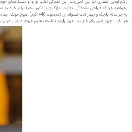
ز شیائومی انتظاری جز این نمی‌رفت. این کمپانی اغلب لوازم و دستگاه‌های خود 
بخواهید چرا که طراحی ساده آن، نهایت سازگاری با دکور محیط را از خود به نم
به جز بدنه باریک و چهار آنت استوانه‌ای (مجموعا 440 گرم)، هیچ مولفه چشمگیری در ظاهر روتر بی‌ سیم شیائومی مدل Mi 4C دیده نمی‌شود؛ همه چیز در نهایت سادگی!
هر یک از چهار آنتن وای فای، در چهار زاویه قابلیت تنظیم جهت دارند و در پشت دستگاه، چهار پورت مختلف شار