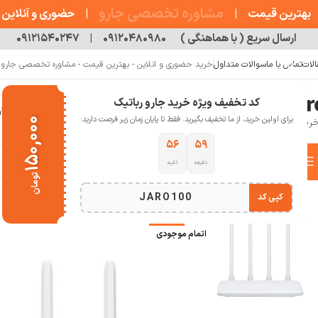
مشاوره تخصصی جارو
بهترین قیمت
|
|
حضوری و آنلاین
ارسال سریع ( با هماهنگی )
۰۹۱۲۰۴۸۰۹۸۰
|
۰۹۱۲۱۵۴۰۲۴۷
الات
تماس با ما
سوالات متداول
خرید حضوری و انلاین - بهترین قیمت - مشاوره تخصصی جارو رب
کد تخفیف ویژه خرید جارو رباتیک
خانه
فروشگاه
جارو رباتیک
مقالات
دربار
برای اولین خرید، از ما تخفیف بگیرید. فقط تا پایان زمان زیر فرصت دارید:
۱۵۰,۰۰۰
۵۵
۵۹
دسته بندی کالاها
دقیقه
ثانیه
خانه
تجهیزات شبکه و کامپیوتر
روتر . مودم
روتر بی‌ سیم شیائومی مدل Mi 4C
تومان
انتخاب دسته بندی
JARO100
کپی کد
-13%
اتمام موجودی