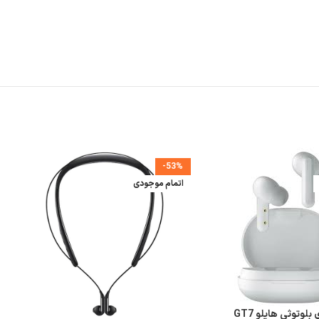
-53%
اتمام موجودی
بلوتوثی هایلو GT7