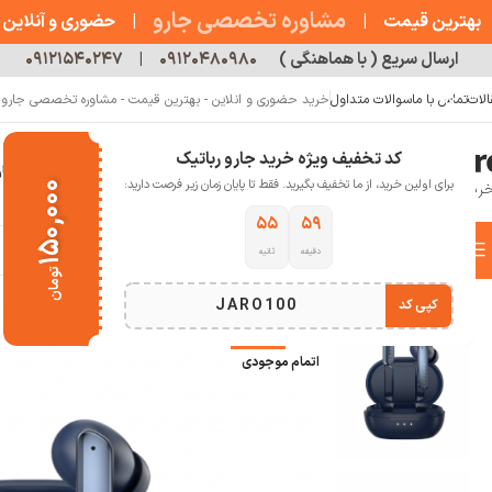
مشاوره تخصصی جارو
بهترین قیمت
|
|
حضوری و آنلاین
ارسال سریع ( با هماهنگی )
۰۹۱۲۰۴۸۰۹۸۰
|
۰۹۱۲۱۵۴۰۲۴۷
الات
تماس با ما
سوالات متداول
خرید حضوری و انلاین - بهترین قیمت - مشاوره تخصصی جارو رب
کد تخفیف ویژه خرید جارو رباتیک
خانه
فروشگاه
جارو رباتیک
مقالات
دربار
برای اولین خرید، از ما تخفیف بگیرید. فقط تا پایان زمان زیر فرصت دارید:
۱۵۰,۰۰۰
۵۴
۵۹
دسته بندی کالاها
دقیقه
ثانیه
خانه
صوتی تصویری
هدفون و هدست
هدست بلوتوث هایلو مدل W1
تومان
انتخاب دسته بندی
JARO100
کپی کد
-29%
اتمام موجودی