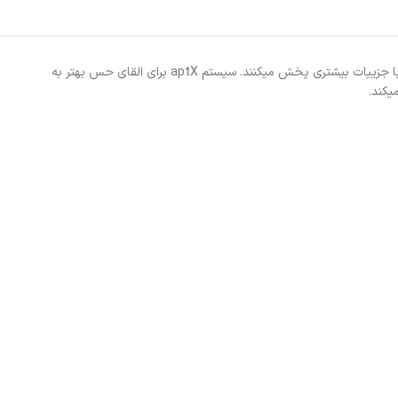
بلندگوهای هدست بلوتوث هایلو مدل W1 دارای دیافراگم کامپوزیت فلزی می­باشند و سیستم داینامیک آن، نقاط اوج و فرود آهنگ را تنظیم کرده و صدا را رساتر و با جزییات بیشتری پخش می­کنند. سیستم aptX برای القای حس بهتر به
­کند.