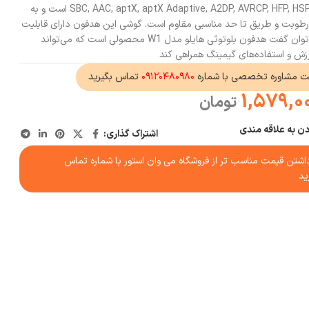
شارژ است. W1 دارای استانداردهای SBC, AAC, aptX, aptX Adaptive, A2DP, AVRCP, HFP, HSP است و به
 از IPX4 هم در برابر رطوبت و طریق تا حد مناسبی مقاوم است. گوشی این هدفون دارای قابلیت
کنترل لمسی است و به طور کلی می‌توان گفت هدفون بلوتوثی هایلو مدل W1 محصولی است که می‌تواند
 ورزش و استفاده‌های گیمینگ همراهی کند
ت مشاوره تخصصی با شماره
۰۹۱۲۰۴۸۰۹۸۰
تماس بگیرید
1,579,0
تومان
دن به علاقه مندی
اشتراک گذاری:
شتن قیمت مناسب تر از فروشگاه می وان استور با شماره تماس
ید