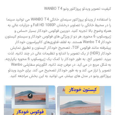
کیفیت تصویر ویدئو پروژکتور ونبو WANBO T4
با استفاده از ویدئو پروژکتور سینمای خانگی WANBO T4 می توانید سینما
را در محیط خانگی با تصاویر درخشان Full HD 1080P و جزئیات عالی به
همراه وضوح بالا تجربه کنید. دوربین فوکوس خودکار بسیار حساس و
ژیروسکوپ 6 محوره، هر دو از ویژگی های فوکوس خودکار و سیستم کیستون
خودکار Wanbo T4 هستند. به لطف فناوری‌های کالیبراسیون خودکار
پیشرفته مانند فوکوس TOF، تصحیح خودکار کیستون و تطبیق نمایش
خودکار (HDR) از یک تصویر با اندازه و تنظیمات عالی در چند ثانیه، لذت
ببرید. تصویر کج، به طور خودکار با کمک یک ژیروسکوپ 6 محوره یکپارچه،
به شکل مربع در می آید. در عرض چند ثانیه، الگوریتم سفارشی Wanbo
تصویر را تراز می کند و به طور خودکار تصحیح می کند. برای خرید ویدئو
پروژکتور ونبو در مدل های بیشتر، می توانید به این بخش مراجعه کنید.