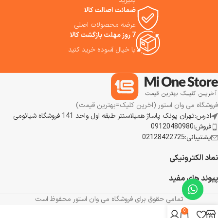
بگیرید
گوشی نزدیک به گیره‌های هولدر می
ضمانت اصالت کالا
شود، دسته هولدر به صورت خودکار
عرضه محصولات اصلی
باز می شود.
7 روز مهلت بازگشت کالا
با خیال آسوده خرید کنید
فروشگاه می وان استور (اخرین کلیک=بهترین قیمت)
ادرس:تهران پونک پاساژ همیلاسنتر طبقه اول واحد 141 فروشگاه شیائومی
فروش:09120480980
پشتیبانی:02128422725
نماد الکترونیکی
پیوند های مفید
تمامی حقوق برای فروشگاه می وان استور محفوظ است
0