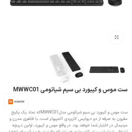
بزرگنمایی تصویر
ست موس و کیبورد بی سیم شیائومی MWWC01
ست موس و کیبورد بی سیم شیائومی مدلMWWC01که نماد یک پکیج
مقرون به صرفه از دو دیوایس کاربردی کامپیوتر است، با ظاهری مدرن و
مینیمال در اختیار شما خواهد بود. در واقع موس و کیبورد، اولین دریچه
ارتباطی شما با سیستم کامپیوتری هستند که دقت در خرید آن برای تعامل