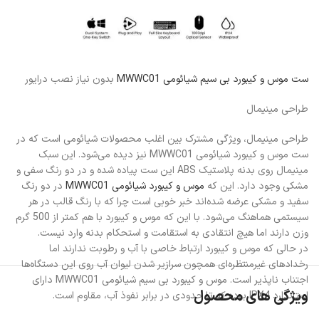
ست موس و کیبورد بی سیم شیائومی MWWC01
بدون نیاز نصب درایور
طراحی مینیمال
طراحی مینیمال، ویژگی مشترک بین اغلب محصولات شیائومی است که در
ست موس و کیبورد شیائومی MWWC01 نیز دیده می‌شود. این سبک
مینیمال روی بدنه پلاستیک ABS این ست پیاده شده و در دو رنگ سفی و
مشکی وجود دارد. این که
موس و کیبورد شیائومی MWWC01
در دو رنگ
سفید و مشکی عرضه شده‌اند خبر خوبی است چرا که با رنگ قالب در هر
سیستمی هماهنگ می‌شود. با این که موس و کیبورد با هم کمتر از 500 گرم
وزن دارند اما هیچ انتقادی به استقامت و استحکام بدنه وارد نیست.
در حالی که موس و کیبورد ارتباط خاصی با آب و رطوبت ندارند اما
رخدادهای غیرمنتظره‌ای همچون سرازیر شدن لیوان آب روی این دستگاه‌ها
اجتناب ناپذیر است. موس و کیبورد بی سیم شیائومی MWWC01 دارای
ویژگی های محصول
استاندارد IPX4 بوده که تا حدودی در برابر نفوذ آب، مقاوم است.