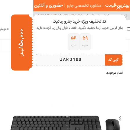
بهترین قیمت
|
|
حضوری و آنلاین
مشاوره تخصصی جارو
ارسال سریع ( با هماهنگی )
۰۹۱۲۰۴۸۰۹۸۰
|
۰۹۱۲۱۵۴۰۲۴۷
کد تخفیف ویژه خرید جارو رباتیک
0
برای اولین خرید، از ما تخفیف بگیرید. فقط تا پایان زمان زیر فرصت دارید:
منو
0
تومان
۱۵۰,۰۰۰
۵۵
۵۹
دقیقه
ثانیه
خانه
تجهیزات شبکه و کامپیوتر
موس
تومان
JARO100
کپی کد
-15%
اتمام موجودی