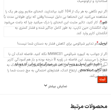
استاندارد و آرگونومیک
اگر نیم نگاهی به هر یک از 104 کلید بیاندازید، انحنای ملایم روی هر یک را
مشاهده می‌کنید. این انحناها بی دلیل نیست! وقتی که برای طولانی مدت با
*
نام
کیبورد کار کنید، تاثیر مثبت این انحنای را درک میکنید چرا که باعث می‌شود
نوک انگشتان حین تایپ، به طور کامل جاگیر شده و فشار کمتری به
انگشتان کاربر وارد کند.
*
ایمیل
این تمام تدابیر شیائومی برای کاهش فشار به دستان شما نیست!
اگر از جوانب به کیبورد شیائومی MWWC01 نگاه کنید، فاصله اندک آن با
سطح را می‌بینید. این فاصله در زاویه 8 درجه بوده و باز هم آسودگی کاربر
ذخیره نام، ایمیل و وبسایت من در مرورگر برای زمانی که دوباره
حین کار با کیبورد را تضمین می‌کند. هرچند ارتفاع کیبورد از سطح اندک به
دیدگاهی می‌نویسم.
نظر می‌رسد اما همین ارتفاع اندک، فشارهای احتمالی به مچ دست شما را
خنثی می‌کند.
نمایش بیشتر
محصولات مرتبط