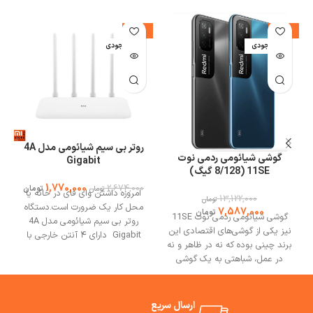
%
-34%
-42%
اتمام موجودی
اتمام موجودی
ا
روتر بی‌ سیم شیائومی مدل 4A
گوشی شیائومی ردمی نوت
Gigabit
11SE (8/128 گیگ)
1,770,000
2,674,000
تومان
تومان
امروزه داشتن وای فای در خانه یا
13,122,000
تومان
محل کار یک ضرورت است.دستگاه
7,587,000
تومان
گوشی شیائومی ردمی نوت 11SE
روتر بی‌ سیم شیائومی مدل 4A
نیز یکی از گوشی‌های اقتصادی این
Gigabit دارای ۴ آنتن خارجی با
برند چینی بوده که نه در ظاهر و نه
و
قدرت بالا و یک پوسته پلاستیکی
در عمل، شباهتی به یک گوشی
مات سازگار با محیط زیست می
ارزان ندارد. نمایشگر 90 هرتزی،
باشد. این دستگاه روتر برای
پردازنده 7 نانومتری، رم 8
خانه‌هایی با پهنای باند ۱۰۰M بسیار
گیگابایتی، باتری Fast charging
ارسال سریع
مناسب است و قادر است به ۱۲۸