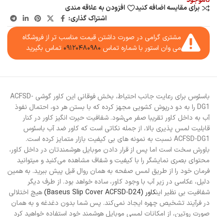
ناموجود
برای مقایسه اضافه کنید
افزودن به علاقه مندی
اشتراک گذاری:
مشتری گرامی در صورت داشتن قیمت مناسب تر از فروشگاه
می وان استور با شماره تماس
۰۹۱۲۰۴۸۰۹۸۰
تماس بگیرید
باسئوس برای رعایت جانب احتیاط، بخش فوقانی این کاور گوشی ACFSD-
DG1 را به دو درپوش کشویی مجهز کرده که با بستن هر دو، احتمال نفوذ
آب به داخل کاور تقریبا صفر می‌شود. شفافیت حیرت انگیز کاور در کنار
قابلیت لمس پذیری بالا، از جمله نکاتی است که کاور ضد آب باسئوس
ACFSD-DG1 نسبت به نمونه های بی کیفیت بازار متمایز کرده است.
باورش سخت است اما پس از قرار دادن موبایل هوشمندتان در داخل کاور،
محتوای بصری نمایشگر را با کیفیت و شفاف مشاهده می‌کنید و میتوانید
فرمان خود را از طریق لمس صفحه به همان روال قبل پیش ببرید. به همین
دلیل، عکاسی در زیر آب با وجود کاور، ساده خواهد بود. از طرف دیگر
شفافیت بی نظیر این
کاور (Baseus Slip Cover ACFSD-D24)
هیچ اختلالی
در فرآیند تشخیص چهره ایجاد نمی‌کند. پس شما بدون دغدغه و به همان
صورت روتین، از امکانات لمسی موبایل هوشمند خود استفاده خواهید کرد