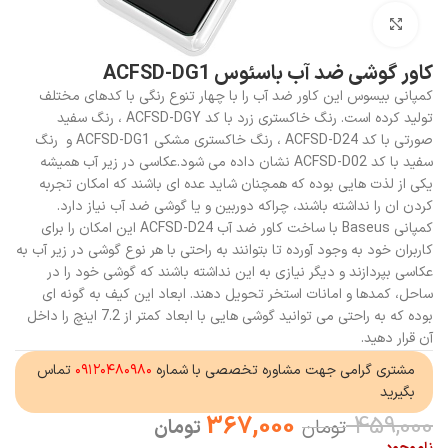
بزرگنمایی تصویر
کاور گوشی ضد آب باسئوس ACFSD-DG1
کمپانی بیسوس این کاور ضد آب را با چهار تنوع رنگی با کدهای مختلف
تولید کرده است. رنگ خاکستری زرد با کد ACFSD-DGY ، رنگ سفید
صورتی با کد ACFSD-D24 ، رنگ خاکستری مشکی ACFSD-DG1 و رنگ
سفید با کد ACFSD-D02 نشان داده می شود.عکاسی در زیر آب همیشه
یکی از لذت هایی بوده که همچنان شاید عده ای باشند که امکان تجربه
کردن ان را نداشته باشند، چراکه دوربین و یا گوشی ضد آب نیاز دارد.
کمپانی Baseus با ساخت کاور ضد آب ACFSD-D24 این امکان را برای
کاربران خود به وجود آورده تا بتوانند به راحتی با هر نوع گوشی در زیر آب به
عکاسی بپردازند و دیگر نیازی به این نداشته باشند که گوشی خود را در
ساحل، کمدها و امانات استخر تحویل دهند. ابعاد این کیف به گونه ای
بوده که به راحتی می توانید گوشی هایی با ابعاد کمتر از 7.2 اینچ را داخل
آن قرار دهید.
مشتری گرامی جهت مشاوره تخصصی با شماره
۰۹۱۲۰۴۸۰۹۸۰
تماس
بگیرید
367,000
459,000
تومان
تومان