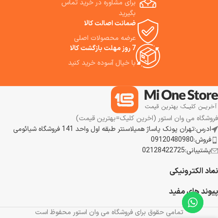
برای مشاوره در خرید تماس
همراه شماست. این ساعت هوشمند
به خاطر داشتن GPS دو بانده با
بگیرید
سیستم 6 ماهواره ای، می تواند در
ضمانت اصالت کالا
ردیابی ورزش‌ها کمک بزرگی به شما
عرضه محصولات اصلی
بکند .
7 روز مهلت بازگشت کالا
با خیال آسوده خرید کنید
فروشگاه می وان استور (اخرین کلیک=بهترین قیمت)
ادرس:تهران پونک پاساژ همیلاسنتر طبقه اول واحد 141 فروشگاه شیائومی
فروش:09120480980
پشتیبانی:02128422725
نماد الکترونیکی
پیوند های مفید
تمامی حقوق برای فروشگاه می وان استور محفوظ است