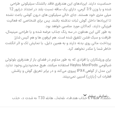
حساسیت دارند. ایربادهای این هندزفری فاقد بالشتک سیلیکونی طراحی
شده و با وزن 3.9 گرمی، دارای یک ساقه نسبت بلند در امتداد درایور 12
میلی متری خود هستند. جای خالی سیلیکون های درون گوشی باعث نشده
تا ایربادها داخل گوش ثبات نداشته باشند. پس برای اشخاصی که فعالیت
فیزیکی دارند، کماکان مورد مناسبی خواهد بود.
به طور کلی این هدفون در سه رنگ جذاب عرضه شده و با طراحی مینیمال،
ظرافت و سبک فشن تلفیق شده است. هم ایرفون ها و هم کیس شارژ
پرداخت ماتی روی بدنه دارند و به همین دلیل، با نمایش لک و اثر انگشت
خاطر شما را مکدر نخواهد کرد.
برای ورزشکاران یا افرادی که به طور مداوم در فضای باز از هندزفری بلوتوثی
شیائومی Haylou MoriPods استفاده میکنند، هیچ محدودیتی وجود ندارد.
این مدل از گواهی IPX4 پیروی می‌کند و در برابر تعریق گوش و پاشش
قطرات آب (باران) آسیبی نمی‌بینند.
نمایش بیشتر
رنگبندی متنوع و جذاب هندزفری بلوتوثی هایلو T33 به شدت در جذب
مخاطبان سخت پسند به خصوص جوانان موفق عمل کرده است