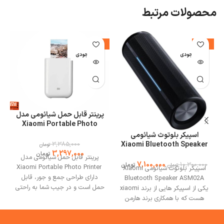
محصولات مرتبط
%
-3%
-31%
اتمام موجودی
اتمام موجودی
ا
پرینتر قابل حمل شیائومی مدل
Xiaomi Portable Photo
Printer
اسپیکر بلوتوث شیائومی
Xiaomi Bluetooth Speaker
3,385,000
تومان
3,297,000
ASM02A توان 40 وات
تومان
پرینتر قابل حمل شیائومی مدل
7,100,000
10,300,000
تومان
تومان
Xiaomi Portable Photo Printer
اسپیکر بلوتوث شیائومی Xiaomi
دارای طراحی جمع و جور، قابل
Bluetooth Speaker ASM02A
حمل است و در جیب شما به راحتی
یکی از اسپیکر هایی از برند xiaomi
جا می شود. پرینتر قابل حمل
هست که با همکاری برند هارمن
Portable می توانید به صورت
تهیه و توزیع شده است در ادامه به
همزمان ۳ کاربر را پشتیبانی کند.
بررسی این نمونه در سایت می وان