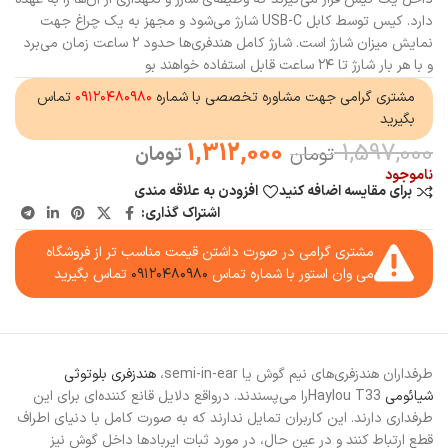
دارد. کیس توسط کابل USB-C شارژ می‌شود و مجهز به یک چراغ جهت
نمایش میزان شارژ است. شارژ کامل هندفری‌ها حدود ۲ ساعت زمان می‌برد
و با هر بار شارژ تا ۲۴ ساعت قابل استفاده خواهند بو
مشتری گرامی جهت مشاوره تخصصی با شماره
۰۹۱۲۰۴۸۰۹۸۰
تماس
بگیرید
1,312,000
1,597,000
تومان
تومان
ناموجود
برای مقایسه اضافه کنید
افزودن به علاقه مندی
اشتراک گذاری:
مشتری گرامی در صورت داشتن قیمت مناسب تر از فروشگاه
می وان استور با شماره تماس
۰۹۱۲۰۴۸۰۹۸۰
تماس بگیرید
طرفداران هندزفری‌های نیم گوش یا semi-in-ear،
هندزفری بلوتوثی
شیائومی
Haylou T33را می‌پسندند. درواقع دلایل قانع کننده‌ای برای این
طرفداری دارند. این کاربران تمایل ندارند که به صورت کامل با دنیای اطراف
قطع ارتباط کنند و در عین حال، در مورد ثبات ایربادها داخل گوش نیز