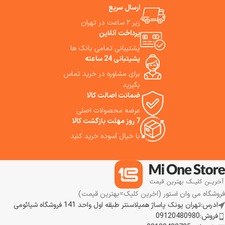
Xiaomi Portable Photo Printer
استور می پردازیم
ارسال سریع
می تواند تصاویر با اندازه ۲*۳ اینچ
زیر ۲ ساعت در تهران
( ۵۰ * ۷۶ میلی متر ) به شما
پرداخت آنلاین
بدهد. اگر بخواهید لحظات شاد و
به یاد ماندنی خودتان را بلافاصله
پشتیبانی تمامی بانک ها
چاپ نمایید ما به شما استفاده از
پشیتبانی 24 ساعته
این پرینتر را به شما پیشنهاد می
کنیم.
برای مشاوره در خرید تماس
بگیرید
ضمانت اصالت کالا
عرضه محصولات اصلی
7 روز مهلت بازگشت کالا
با خیال آسوده خرید کنید
فروشگاه می وان استور (اخرین کلیک=بهترین قیمت)
ادرس:تهران پونک پاساژ همیلاسنتر طبقه اول واحد 141 فروشگاه شیائومی
فروش:09120480980