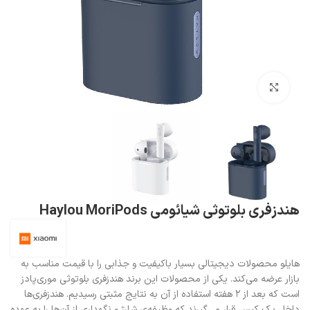
بزرگنمایی تصویر
هندزفری بلوتوثی شیائومی Haylou MoriPods
هایلو محصولات دیجیتالی بسیار باکیفیت و جذابی را با قیمت‌ مناسب به
بازار عرضه می‌کند. یکی از محصولات این برند هندزفری بلوتوثی موری‌پادز
است که بعد از ۲ هفته استفاده از آن به نتایج مثبتی رسیدیم. هندزفری‌ها
داخل یک کیس قرار می‌گیرند که وظیفه‌ی شارژ و نگهداری از آن‌ها را به عهده