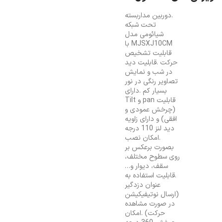
.دوربین مداربسته
تحت شبکه
شیائومی مدل
MJSXJ10CM با
قابلیت تشخیص
حرکت .قابلیت دید
در شب و نمایش
تصاویر رنگی در نور
بسیار کم .دارای
قابلیت pan و Tilt
(چرخش عمودی و
افقی) و دارای زاویه
دید لنز 110 درجه
.امکان نصب
بصورت برعکس بر
روی سطوح مختلف،
سقف، دیوار و…
.قابلیت استفاده به
عنوان دزدگیر
(ارسال نوتیفیکیشن
در صورت مشاهده
حرکت) .امکان