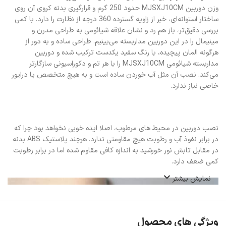
وزن دوربین MJSXJ10CM حدود 250 گرم و قرارگیری بدنه کروی آن روی
ساختار استوانه‌ای، خبر از زاویه گسترده 360 درجه از نظارت را دارد. با کمی
بررسی دقیق‌تر، باز هم رد و نشان علاقه شیائومی به طراحی مدرن و
مینیمال را در این دوربین مداربسته می‌بینیم. طراحی ساده و به دور از
هرگونه المان پیچیده، با رنگ سفید یکدست ترکیب شده و دوربین
مداربسته شیائومی MJSXJ10CM را با هر تم و دکوراسیونی سازگارتر
می‌کند. نصب آن مثل آب خوردن ساده است و به هیچ متخصص یا درایور
خاصی نیاز ندارد.
نصب دوربین در محیط های مرطوب، اصلا ایده خوبی نخواهد بود چرا که
در برابر نفوذ آب و رطوبت هیچ مقاومتی ندارد. هرچند پلاستیک ABS بدنه
در مقابل تابش نور خورشید به اندازه کافی مقاوم شده اما در برابر رطوبت
کمی ضعف دارد.
نمایش بیشتر
ویژگی های محصول