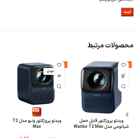
محصولات مرتبط
%
-9%
-25%
اتمام موجودی
ا
ویدئو پروژکتور قابل حمل
ویدئو پروژکتور ونبو مدل T2
شیائومی مدل Wanbo T2 Max
Max
New