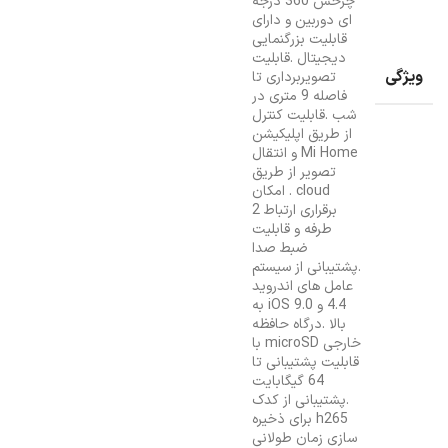
چرخش 360 درجه
ای دوربین و دارای
قابلیت بزرگنمایی
دیجیتال .قابلیت
ویژگی
تصویربرداری تا
فاصله 9 متری در
شب .قابلیت کنترل
از طریق اپلیکیشن
Mi Home و انتقال
تصویر از طریق
cloud . امکان
برقراری ارتباط 2
طرفه و قابلیت
ضبط صدا
.پشتیبانی از سیستم
عامل های اندروید
4.4 و iOS 9.0 به
بالا .درگاه حافظه
خارجی microSD با
قابلیت پشتیبانی تا
64 گیگابایت
.پشتیبانی از کدک
h265 برای ذخیره
سازی زمان طولانی