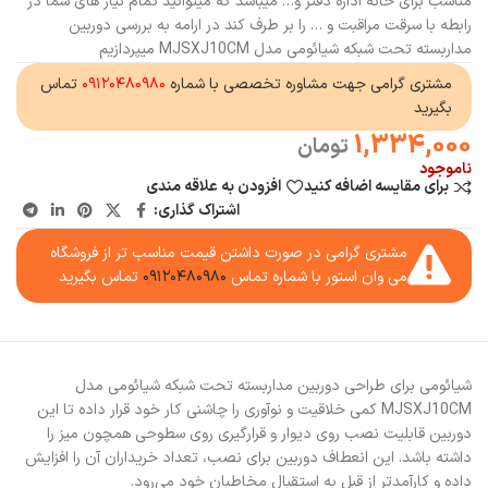
مناسب برای خانه اداره دفتر و… میباشد که میتوانید تمام نیاز های شما در
رابطه با سرقت مراقبت و … را بر طرف کند در ارامه به بررسی دوربین
مداربسته تحت شبکه شیائومی مدل MJSXJ10CM میپردازیم
مشتری گرامی جهت مشاوره تخصصی با شماره
۰۹۱۲۰۴۸۰۹۸۰
تماس
بگیرید
1,334,000
تومان
ناموجود
برای مقایسه اضافه کنید
افزودن به علاقه مندی
اشتراک گذاری:
مشتری گرامی در صورت داشتن قیمت مناسب تر از فروشگاه
می وان استور با شماره تماس
۰۹۱۲۰۴۸۰۹۸۰
تماس بگیرید
شیائومی برای طراحی دوربین مداربسته تحت شبکه شیائومی مدل
MJSXJ10CM کمی خلاقیت و نوآوری را چاشنی کار خود قرار داده تا این
دوربین قابلیت نصب روی دیوار و قرارگیری روی سطوحی همچون میز را
داشته باشد. این انعطاف دوربین برای نصب، تعداد خریداران آن را افزایش
داده و کارآمدتر از قبل به استقبال مخاطبان خود می‌رود.